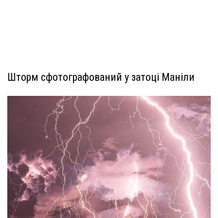
Шторм сфотографований у затоці Маніли