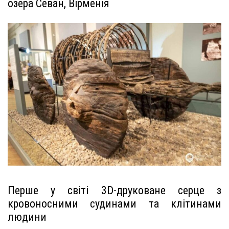
озера Севан, Вірменія
Перше у світі 3D-друковане серце з
кровоносними судинами та клітинами
людини