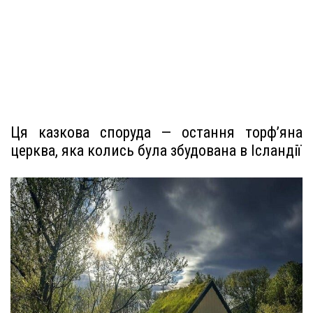
Ця казкова споруда — остання торф’яна
церква, яка колись була збудована в Ісландії