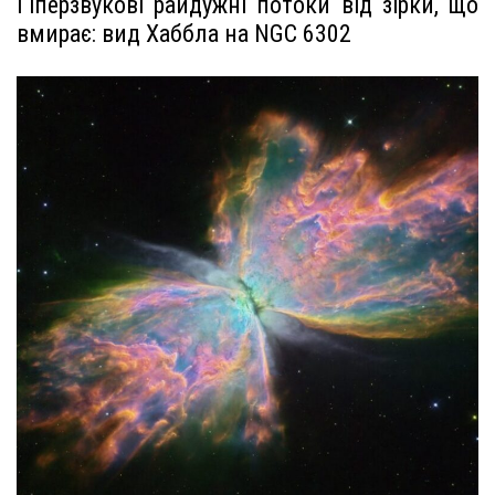
Гіперзвукові райдужні потоки від зірки, що
вмирає: вид Хаббла на NGC 6302