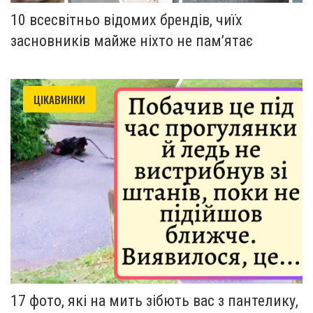
10 всесвітньо відомих брендів, чиїх
засновників майже ніхто не пам’ятає
ЦІКАВИНКИ
17 фото, які на мить зiбють вас з пантелику,