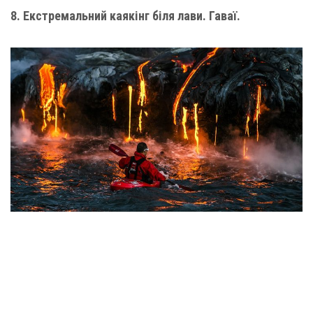
8. Екстремальний каякінг біля лави. Гаваї.