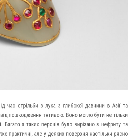
д час стрільби з лука з глибокої давнини в Азії та
у від пошкодження тятивою. Воно могло бути не тільки
. Багато з таких перснів було вирізано з нефриту та
дуже практичні, але у деяких поверхня настільки рясно