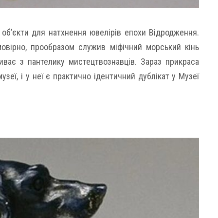
й об’єкти для натхнення ювелірів епохи Відродження.
ймовірно, прообразом служив міфічний морський кінь
биває з пантелику мистецтвознавців. Зараз прикраса
зеї, і у неї є практично ідентичний дублікат у Музеї