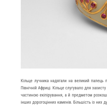
Кільце лучника надягали на великий палець пі
Північній Африці. Кільце слугувало для захист
частиною екіпірування, а й предметом розкоші
інших дорогоцінних каменів. Більшість із них 