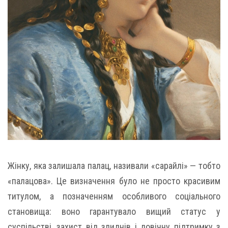
Жінку, яка залишала палац, називали «сарайлі» — тобто
«палацова». Це визначення було не просто красивим
титулом, а позначенням особливого соціального
становища: воно гарантувало вищий статус у
суспільстві, захист від злиднів і довічну підтримку з