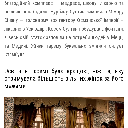
благодійний комплекс — медресе, школу, лікарню та
їдальню для бідних. Нурбану Султан замовила Мімару
Сінану — головному архітектору Османської імперії —
лікарню в Ускюдарі. Кесем Султан побудувала фонтани,
а весь свій статок заповіла на потреби людей у Мецці
та Медині. Жінки гарему буквально змінили силует
Стамбула.
Освіта в гаремі була кращою, ніж та, яку
отримувала більшість вільних жінок за його
межами