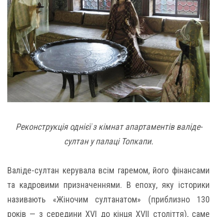
Реконструкція однієї з кімнат апартаментів валіде-
султан у палаці Топкапи.
Валіде-султан керувала всім гаремом, його фінансами
та кадровими призначеннями. В епоху, яку історики
називають «Жіночим султанатом» (приблизно 130
років — з середини XVI до кінця XVII століття), саме