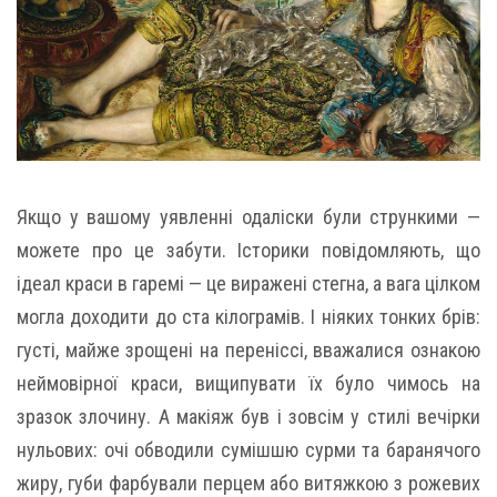
Якщо у вашому уявленні одаліски були стрункими —
можете про це забути. Історики повідомляють, що
ідеал краси в гаремі — це виражені стегна, а вага цілком
могла доходити до ста кілограмів. І ніяких тонких брів:
густі, майже зрощені на переніссі, вважалися ознакою
неймовірної краси, вищипувати їх було чимось на
зразок злочину. А макіяж був і зовсім у стилі вечірки
нульових: очі обводили сумішшю сурми та баранячого
жиру, губи фарбували перцем або витяжкою з рожевих