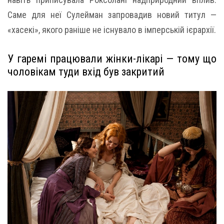
Саме для неї Сулейман запровадив новий титул —
«хасекі», якого раніше не існувало в імперській ієрархії.
У гаремі працювали жінки-лікарі — тому що
чоловікам туди вхід був закритий