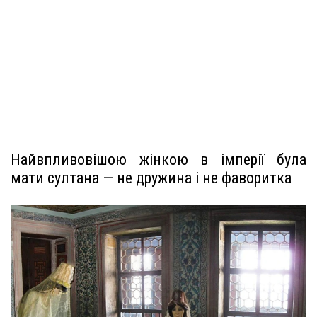
Найвпливовішою жінкою в імперії була
мати султана — не дружина і не фаворитка