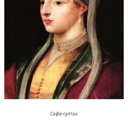
Сафіє-султан.