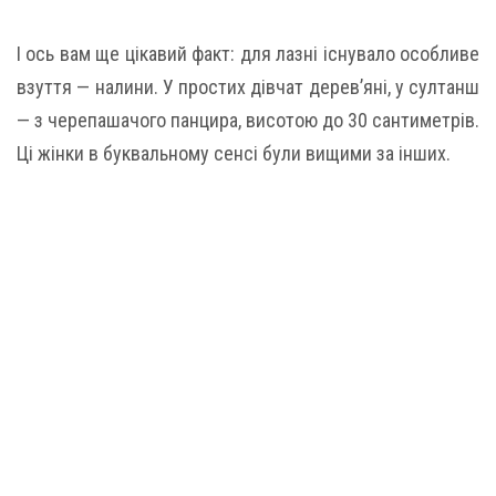
І ось вам ще цікавий факт: для лазні існувало особливе
взуття — налини. У простих дівчат дерев’яні, у султанш
— з черепашачого панцира, висотою до 30 сантиметрів.
Ці жінки в буквальному сенсі були вищими за інших.