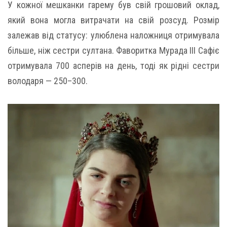
У кожної мешканки гарему був свій грошовий оклад,
який вона могла витрачати на свій розсуд. Розмір
залежав від статусу: улюблена наложниця отримувала
більше, ніж сестри султана. Фаворитка Мурада III Сафіє
отримувала 700 асперів на день, тоді як рідні сестри
володаря — 250–300.