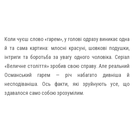
Коли чуєш слово «гарем», у голові одразу виникає одна
й та сама картина: млосні красуні, шовкові подушки,
інтриги та боротьба за увагу одного чоловіка. Серіал
«Величне століття» зробив свою справу. Але реальний
Османський гарем — річ набагато дивніша й
несподіваніша. Ось факти, які зруйнують усе, що
здавалося само собою зрозумілим.