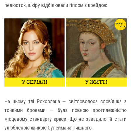
пелюсток, шкіру відбілювали гіпсом з крейдою.
На цьому тлі Роксолана — світловолоса слов’янка з
тонкими бровами — була повною протилежністю
місцевому стандарту краси. Що не завадило їй стати
улюбленою жінкою Сулеймана Пишного.