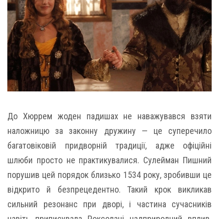
До Хюррем жоден падишах не наважувався взяти
наложницю за законну дружину — це суперечило
багатовіковій придворній традиції, адже офіційні
шлюби просто не практикувалися. Сулейман Пишний
порушив цей порядок близько 1534 року, зробивши це
відкрито й безпрецедентно. Такий крок викликав
сильний резонанс при дворі, і частина сучасників
навіть приписувала Роксолані надприродний вплив.