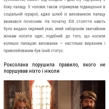
боку палацу. Її чоловік також отримував підвищення в
соціальній ієрархії, адже шлюб із вихованкою палацу
вважався почесним. На початку XIX століття навіть
було видано окремий указ, який забороняв звичайним
жінкам носити одяг, подібний до того, що носили
колишні палацові вихованки — настільки виразним і
привілейованим був їхній статус.
Роксолана порушила правило, якого не
порушував ніхто і ніколи