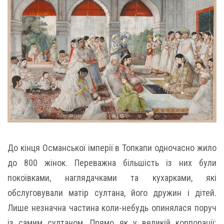
До кінця Османської імперії в Топкапи одночасно жило
до 800 жінок. Переважна більшість із них були
покоївками, наглядачками та кухарками, які
обслуговували матір султана, його дружин і дітей.
Лише незначна частина коли-небудь опинялася поруч
із самим султаном. Прямо як у великій корпорації: