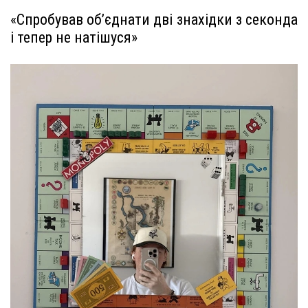
«Спробував об’єднати дві знахідки з секонда
і тепер не натішуся»