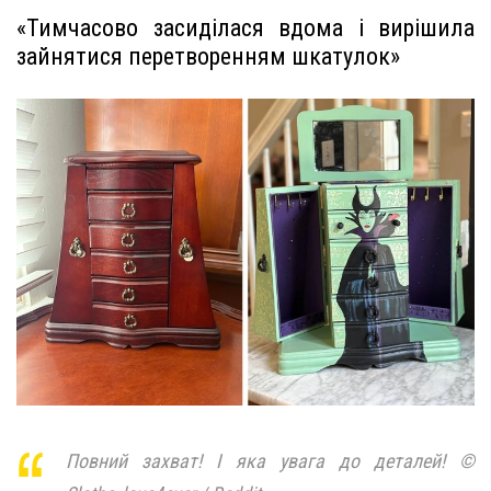
«Тимчасово засиділася вдома і вирішила
зайнятися перетворенням шкатулок»
Повний захват! І яка увага до деталей! ©