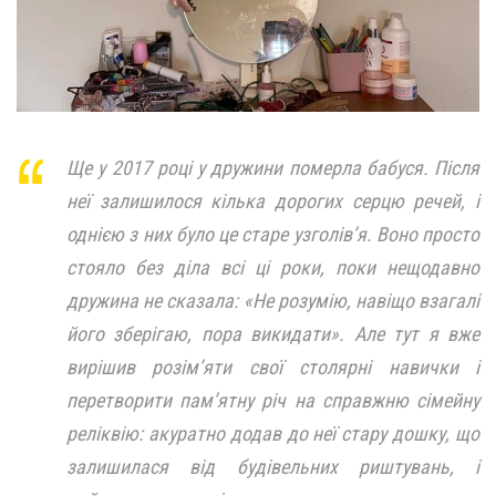
Ще у 2017 році у дружини померла бабуся. Після
неї залишилося кілька дорогих серцю речей, і
однією з них було це старе узголів’я. Воно просто
стояло без діла всі ці роки, поки нещодавно
дружина не сказала: «Не розумію, навіщо взагалі
його зберігаю, пора викидати». Але тут я вже
вирішив розім’яти свої столярні навички і
перетворити пам’ятну річ на справжню сімейну
реліквію: акуратно додав до неї стару дошку, що
залишилася від будівельних риштувань, і