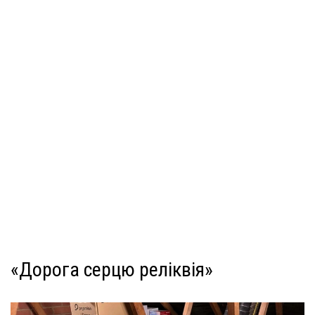
«Дорога серцю реліквія»