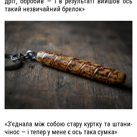
дріт, обробив — і в результаті вийшов ось
такий незвичайний брелок»
«З’єднала між собою стару куртку та штани-
чінос — і тепер у мене є ось така сумка»