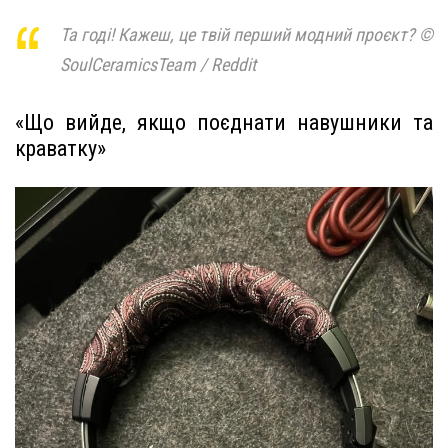
Та годі! Кажеш, це твій перший модний проєкт? ©
SoulCeramicsTeam / Reddit
«Що вийде, якщо поєднати навушники та
краватку»