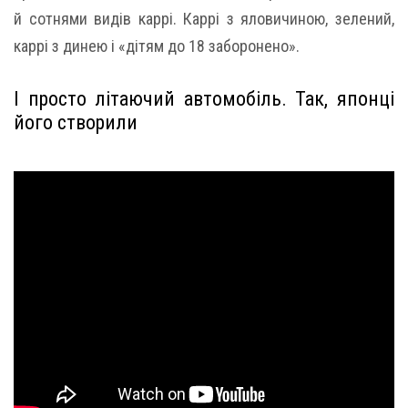
й сотнями видів каррі. Каррі з яловичиною, зелений,
каррі з динею і «дітям до 18 заборонено».
І просто літаючий автомобіль. Так, японці
його створили