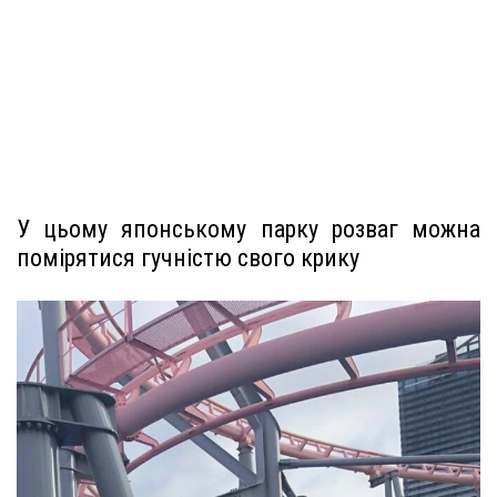
У цьому японському парку розваг можна
помірятися гучністю свого крику