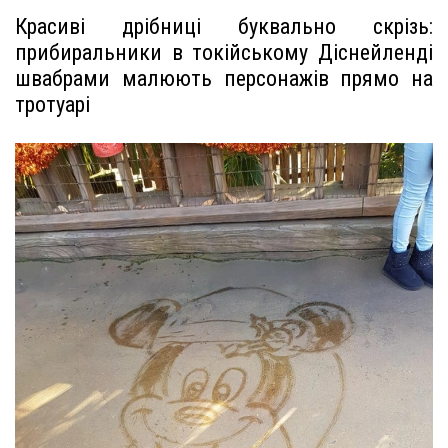
Красиві дрібниці буквально скрізь:
прибиральники в токійському Діснейленді
швабрами малюють персонажів прямо на
тротуарі