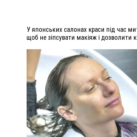
У японських салонах краси під час м
щоб не зіпсувати макіяж і дозволити 