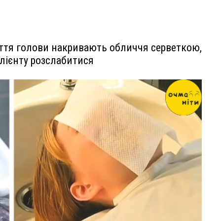
иття голови накривають обличчя серветкою,
клієнту розслабитися