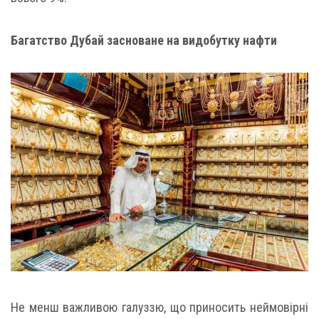
Багатство Дубай засноване на видобутку нафти
Не менш важливою галуззю, що приносить неймовірні