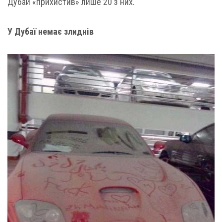
Дубай «прихистив» лише 20 з них.
У Дубаї немає злиднів