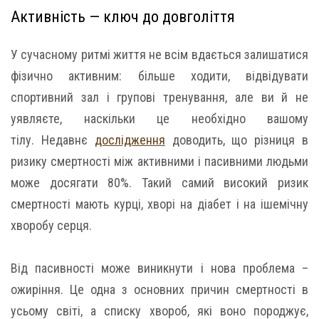
Активність — ключ до довголіття
У сучасному ритмі життя не всім вдається залишатися
фізично активним: більше ходити, відвідувати
спортивний зал і групові тренування, але ви й не
уявляєте, наскільки це необхідно вашому
тілу. Недавнє
дослідження
доводить, що різниця в
ризику смертності між активними і пасивними людьми
може досягати 80%. Такий самий високий ризик
смертності мають курці, хворі на діабет і на ішемічну
хворобу серця.
Від пасивності може виникнути і нова проблема –
ожиріння. Це одна з основних причин смертності в
усьому світі, а списку хвороб, які воно породжує,