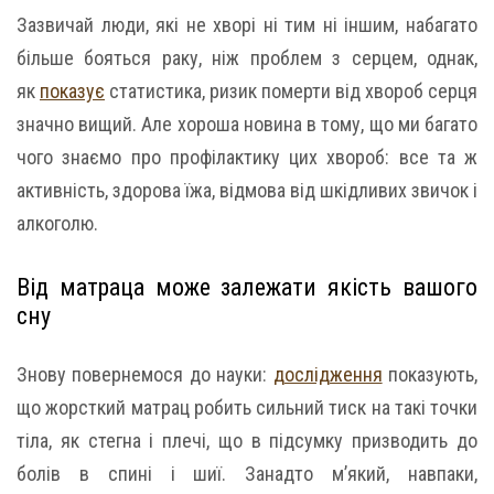
Зазвичай люди, які не хворі ні тим ні іншим, набагато
більше бояться раку, ніж проблем з серцем, однак,
як
показує
статистика, ризик померти від хвороб серця
значно вищий. Але хороша новина в тому, що ми багато
чого знаємо про профілактику цих хвороб: все та ж
активність, здорова їжа, відмова від шкідливих звичок і
алкоголю.
Від матраца може залежати якість вашого
сну
Знову повернемося до науки:
дослідження
показують,
що жорсткий матрац робить сильний тиск на такі точки
тіла, як стегна і плечі, що в підсумку призводить до
болів в спині і шиї. Занадто м’який, навпаки,