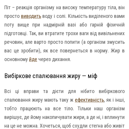
Піт – реакція організму на високу температуру тіла, він
просто
виводить
воду і солі. Кількість виділеного вами
поту вище при надмірній вазі або гарній фізичній
підготовці. Так, ви втратите трохи ваги від вивільнених
речовин, але варто просто попити (а організм змусить
вас це зробити), як все повернеться в норму. Жир в
основному
йде
через дихання.
Вибіркове спалювання жиру — міф
Всі ці вправи та дієти для нібито вибіркового
спалювання жиру мають таку ж
ефективність
, як і інші,
тобто працюють на все тіло. Тільки наш організм
вирішує, де йому накопичувати жири, а де ні, і вплинути
на це не можна. Хочеться, щоб схудли стегна або живіт