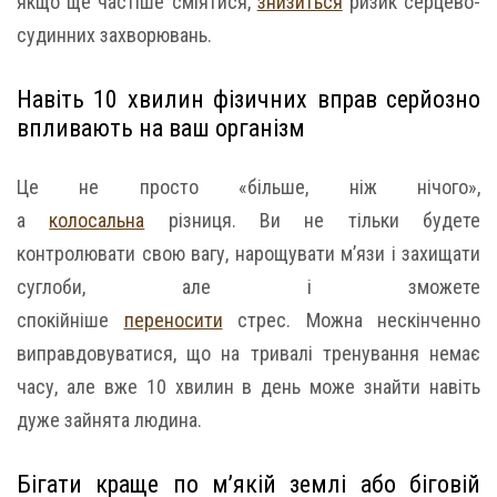
якщо ще частіше сміятися,
знизиться
ризик серцево-
судинних захворювань.
Навіть 10 хвилин фізичних вправ серйозно
впливають на ваш організм
Це не просто «більше, ніж нічого»,
а
колосальна
різниця. Ви не тільки будете
контролювати свою вагу, нарощувати м’язи і захищати
суглоби, але і зможете
спокійніше
переносити
стрес. Можна нескінченно
виправдовуватися, що на тривалі тренування немає
часу, але вже 10 хвилин в день може знайти навіть
дуже зайнята людина.
Бігати краще по м’якій землі або біговій