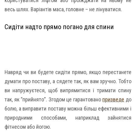
користуватися ліфтом або проїжджати на ньому не
весь шлях. Варіантів маса, головне – не лінуватися.
Сидіти надто прямо погано для спини
Навряд чи ви будете сидіти прямо, якщо перестанете
думати про поставу, а сядете так, як вам зручно. Тобто
ви напружуєтеся, щоб випрямитися і тримати спину
так, як “прийнято”. Згодом це гарантовано
призведе
до
болю, а виправити поставу можна більш ефективними і
природними способами, наприклад зайнятися
фітнесом або йогою.