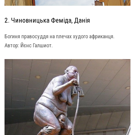
2. Чиновницька Феміда, Данія
Богиня правосуддя на плечах худого африканця.
Автор: Йєнс Галшиот.