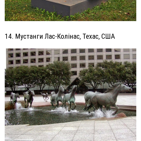
14. Мустанги Лас-Колінас, Техас, США