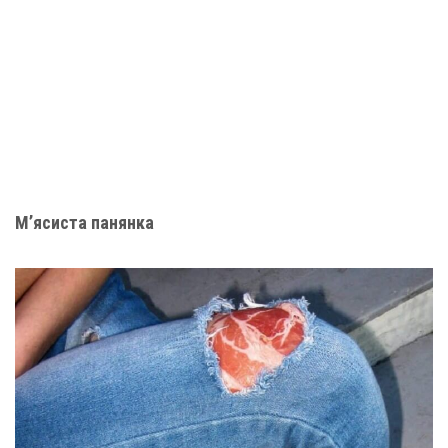
М’ясиста панянка