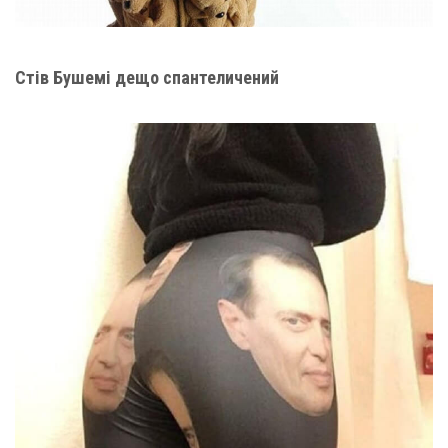
Стів Бушемі дещо спантеличений