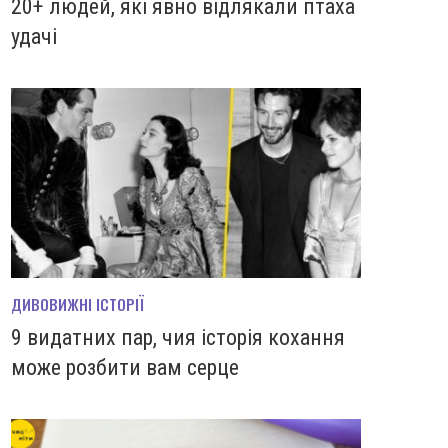
20+ людей, які явно відлякали птаха
удачі
ДИВОВИЖНІ ІСТОРІЇ
9 видатних пар, чия історія кохання
може розбити вам серце