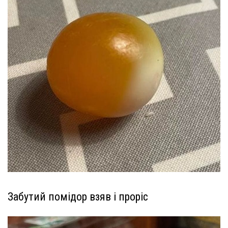
Забутий помідор взяв і проріс