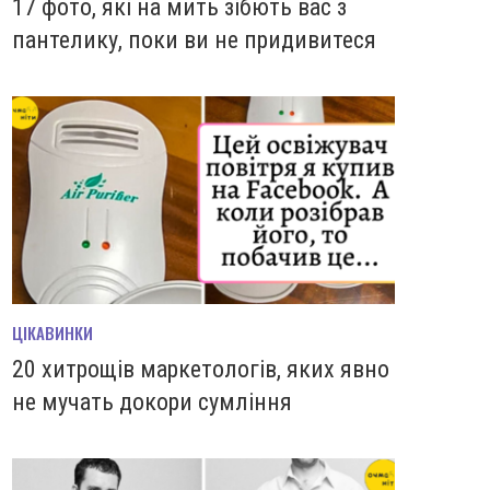
17 фото, які на мить зiбють вас з
пантелику, поки ви не придивитеся
ЦІКАВИНКИ
20 хитрощів маркетологів, яких явно
не мучать докори сумління