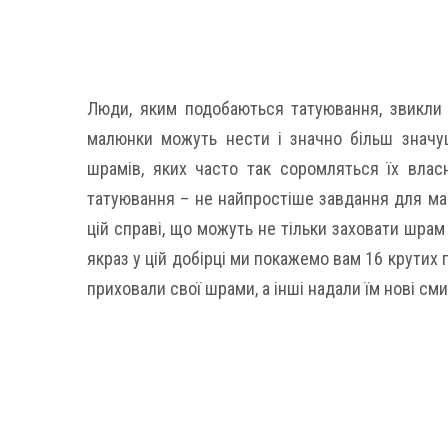
Люди, яким подобаються татуювання, звикли в
малюнки можуть нести і значно більш значу
шрамів, яких часто так соромляться їх влас
татуювання – не найпростіше завдання для майс
цій справі, що можуть не тільки заховати шрам 
якраз у цій добірці ми покажемо вам 16 крутих
приховали свої шрами, а інші надали їм нові см