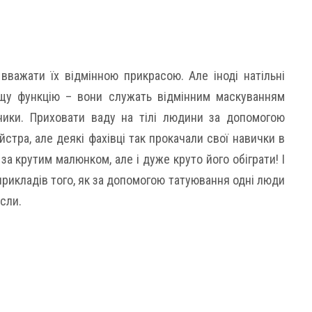
важати їх відмінною прикрасою. Але іноді натільні
щу функцію – вони служать відмінним маскуванням
ники. Приховати ваду на тілі людини за допомогою
тра, але деякі фахівці так прокачали свої навички в
за крутим малюнком, але і дуже круто його обіграти! І
 прикладів того, як за допомогою татуювання одні люди
исли.