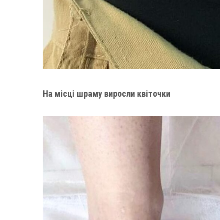
На місці шраму виросли квіточки