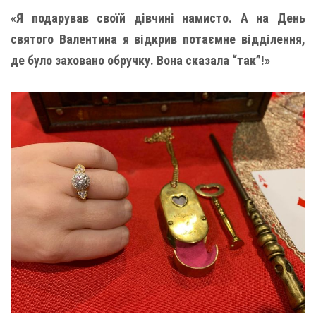
«Я подарував своїй дівчині намисто. А на День
святого Валентина я відкрив потаємне відділення,
де було заховано обручку. Вона сказала “так”!»