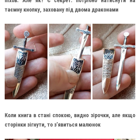
піхов. Але як? Є секрет: потрібно натиснути на
таємну кнопку, заховану під двома драконами
Коли книга в стані спокою, видно зірочки, але якщо
сторінки зігнути, то з’явиться малюнок