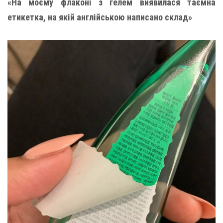
«На моєму флаконі з гелем виявилася таємна
етикетка, на якій англійською написано склад»