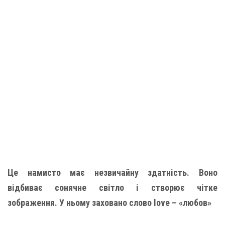
Це намисто має незвичайну здатність. Воно
відбиває сонячне світло і створює чітке
зображення. У ньому заховано слово love – «любов»