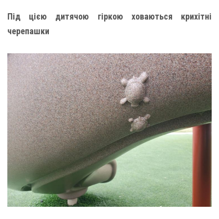
Під цією дитячою гіркою ховаються крихітні
черепашки