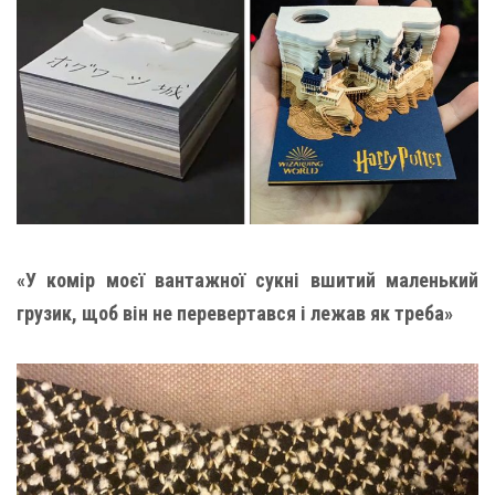
«У комір моєї вантажної сукні вшитий маленький
грузик, щоб він не перевертався і лежав як треба»