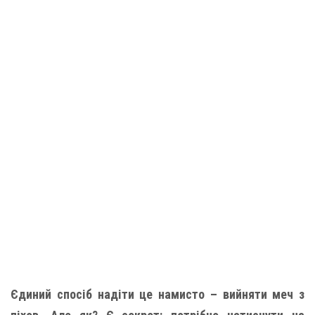
Єдиний спосіб надіти це намисто – вийняти меч з