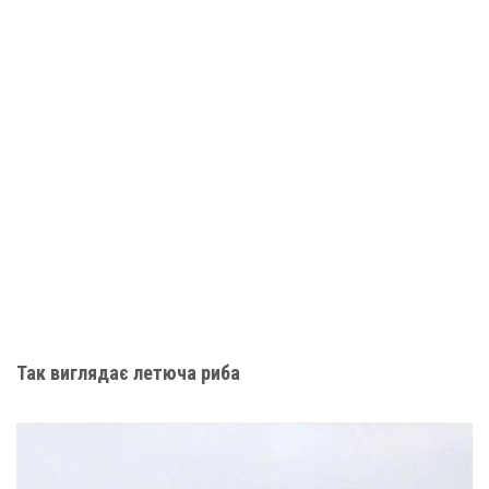
Так виглядає летюча риба