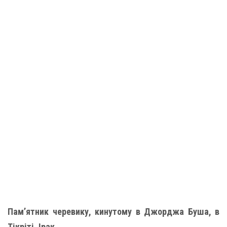
Пам’ятник черевику, кинутому в Джорджа Буша, в
Тікріті, Ірак