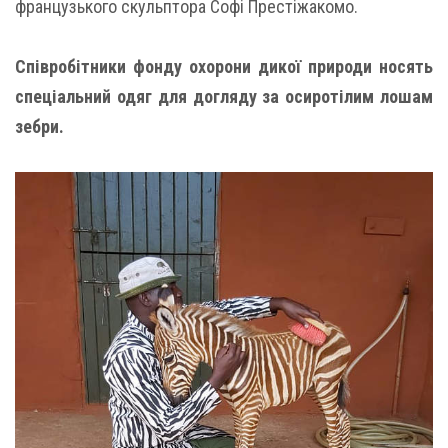
французького скульптора Софі Престіжакомо.
Співробітники фонду охорони дикої природи носять
спеціальний одяг для догляду за осиротілим лошам
зебри.