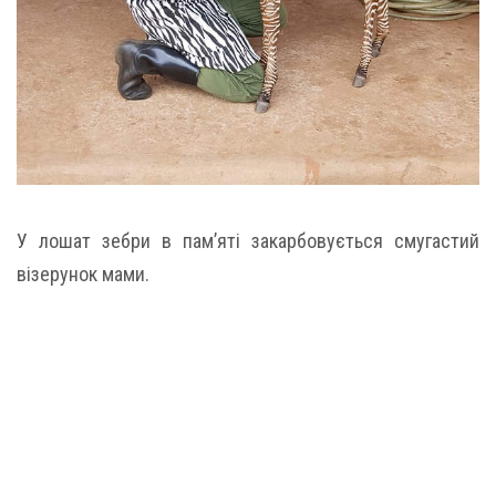
У лошат зебри в пам’яті закарбовується смугастий
візерунок мами.