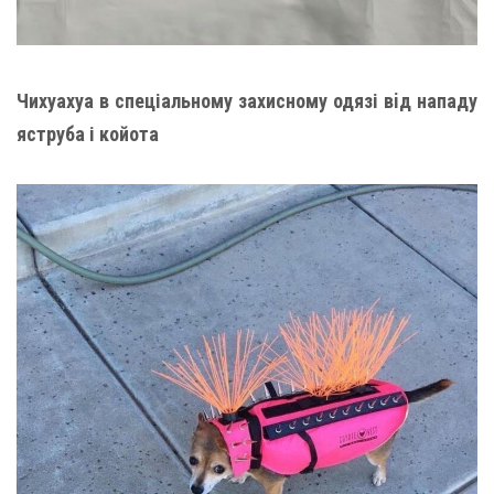
Чихуахуа в спеціальному захисному одязі вiд нападу
яструба і койота