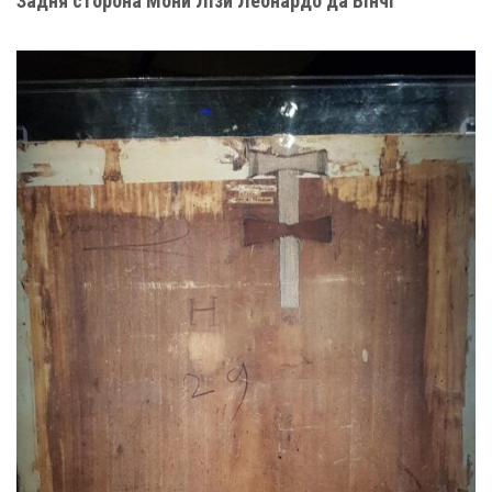
Задня сторона Мони Лізи Леонардо да Вінчі