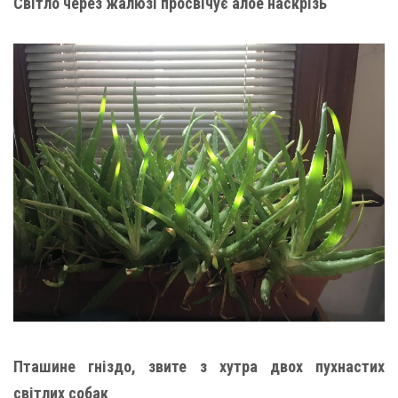
Світло через жалюзі просвічує алое наскрізь
Пташине гніздо, звите з хутра двох пухнастих
світлих собак