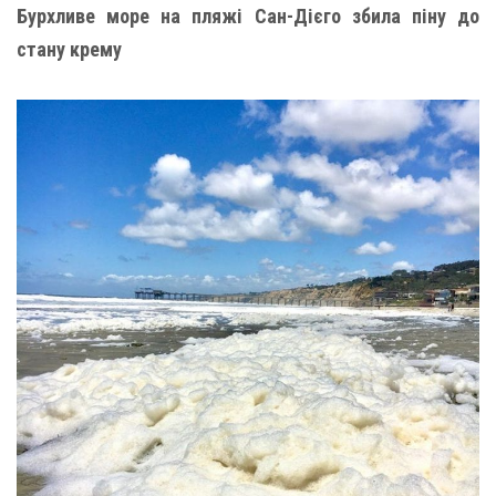
Бурхливе море на пляжі Сан-Дієго збила піну до
стану крему