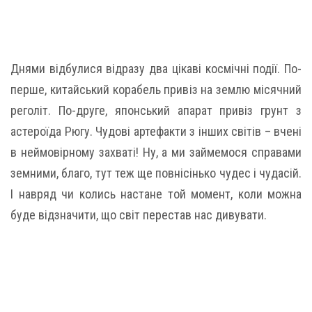
Днями відбулися відразу два цікаві космічні події. По-
перше, китайський корабель привіз на землю місячний
реголіт. По-друге, японський апарат привіз грунт з
астероїда Рюгу. Чудові артефакти з інших світів – вчені
в неймовірному захваті! Ну, а ми займемося справами
земними, благо, тут теж ще повнісінько чудес і чудасій.
І навряд чи колись настане той момент, коли можна
буде відзначити, що світ перестав нас дивувати.