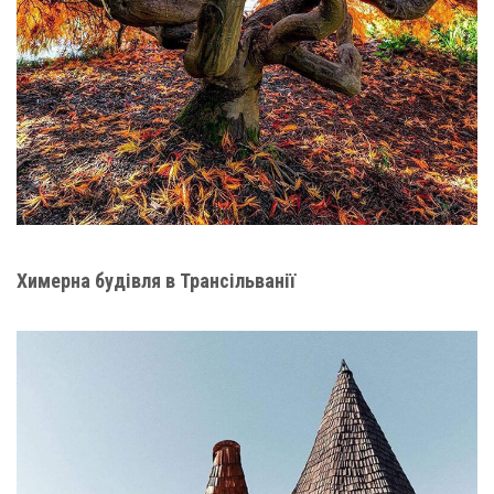
Химерна будівля в Трансільванії