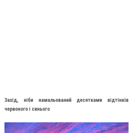
Захід, ніби намальований десятками відтінків
червоного і синього