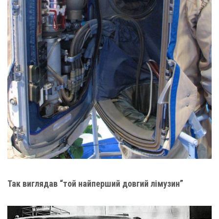
Так виглядав “той найперший довгий лімузин”