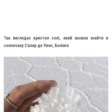
Так виглядає кристал солі, який можна знайти в
солончаку Салар де Уюні, Болівія