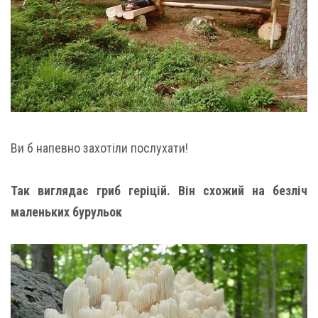
Ви б напевно захотіли послухати!
Так виглядає гриб геріцій. Він схожий на безліч
маленьких бурульок