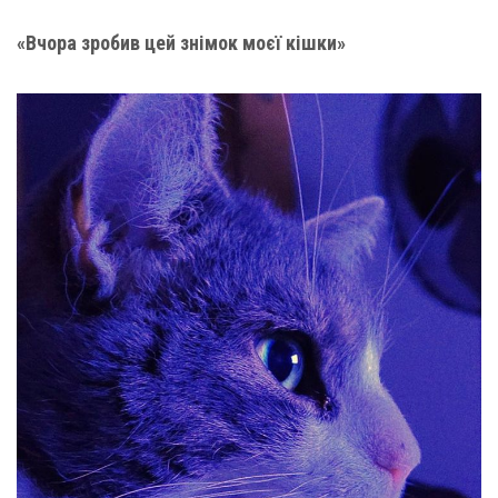
«Вчора зробив цей знімок моєї кішки»