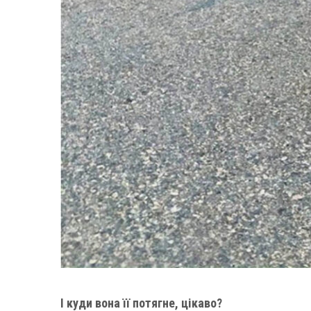
І куди вона її потягне, цікаво?