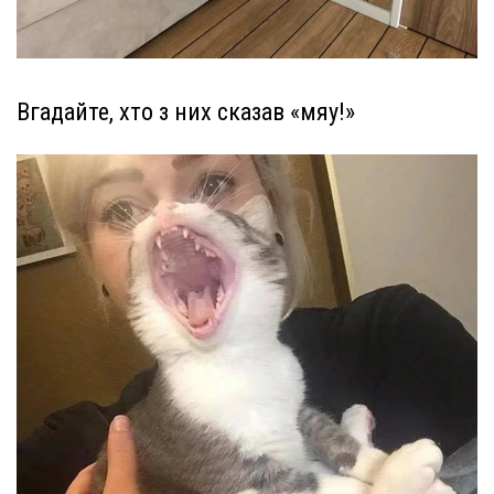
Вгадайте, хто з них сказав «мяу!»