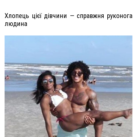
Хлопець цієї дівчини — справжня руконога
людина