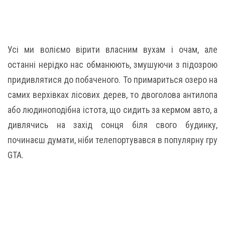
Усі ми воліємо вірити власним вухам і очам, але
останні нерідко нас обманюють, змушуючи з підозрою
придивлятися до побаченого. То примариться озеро на
самих верхівках лісових дерев, то двоголова антилопа
або людиноподібна істота, що сидить за кермом авто, а
дивлячись на захід сонця біля свого будинку,
починаєш думати, ніби телепортувався в популярну гру
GTA.