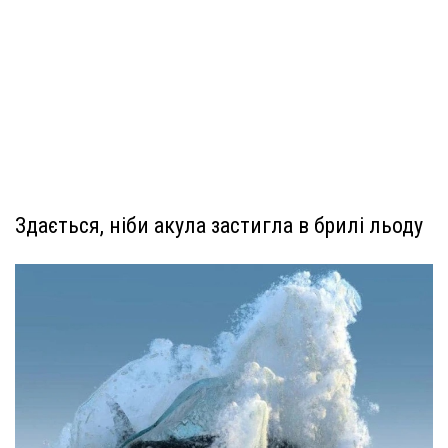
Здається, ніби акула застигла в брилі льоду