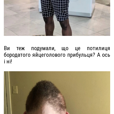
Ви теж подумали, що це потилиця
бородатого яйцеголового прибульця? А ось
і ні!