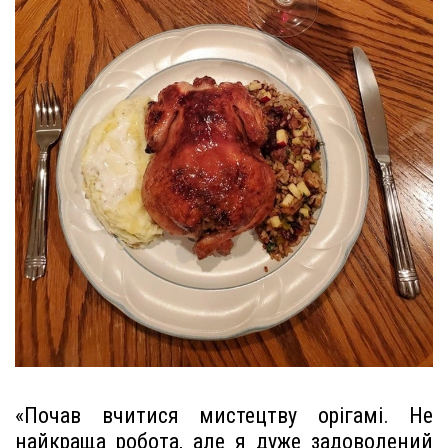
«Почав вчитися мистецтву орігамі. Не
найкраща робота, але я дуже задоволений