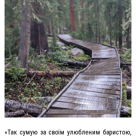
«Так сумую за своїм улюбленим баристою,