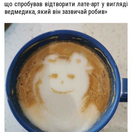
що спробував відтворити лате-арт у вигляді
ведмедика, який він зазвичай робив»