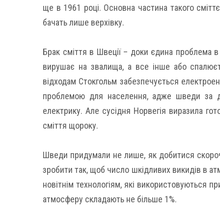
ще в 1961 році. Основна частина такого смітт
бачать лише верхівку.
Брак сміття в Швеції – доки єдина проблема в 
вирушає на звалища, а все інше або спалює
відходам Стокгольм забезпечується електроен
проблемою для населення, адже шведи за 
електрику. Але сусідня Норвегія виразила гот
сміття щороку.
Шведи придумали не лише, як добитися скорочен
зробити так, щоб число шкідливих викидів в ат
новітнім технологіям, які використовуються пр
атмосферу складають не більше 1%.