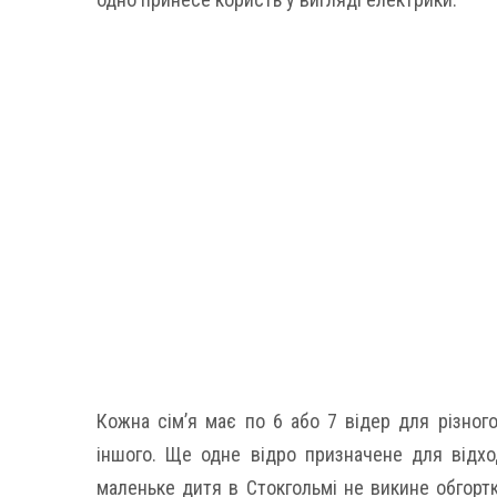
Кожна сім’я має по 6 або 7 відер для різного 
іншого. Ще одне відро призначене для відход
маленьке дитя в Стокгольмі не викине обгортк