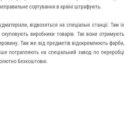
 неправильне сортування в країні штрафують.
удматеріали, відвозяться на спеціальні станції. Там їх
і скуповують виробники товарів. Так вони отримують
ировину. Там же від предметів відокремлюють фарби,
ніше потрапляють на спеціальний завод по переробці
абсолютно безкоштовні.