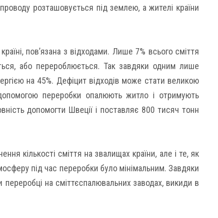
єпроводу розташовується під землею, а жителі країни
країні, пов’язана з відходами. Лише 7% всього сміття
ться, або перероблюється. Так завдяки одним лише
ергією на 45%. Дефіцит відходів може стати великою
допомогою переробки опалюють житло і отримують
овність допомогти Швеції і поставляє 800 тисяч тонн
ня кількості сміття на звалищах країни, але і те, як
мосферу під час переробки було мінімальним. Завдяки
и переробці на сміттєспалювальних заводах, викиди в