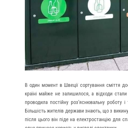
В один момент в Швеції сортування сміття до
країні майже не залишилося, а відходи стали
проводила постійну роз’яснювальну роботу і 
Більшість жителів держави знають, що з викину
після цього він піде на електростанцію для с
одно принесе користь у вигляді електрики.