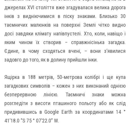
джерелах XVI століття вже згадувалася велика дорога
інків з видніючимися в піску знаками. Близько 30
таємничих малюнків на поверхні Землі чітко видно
досі завдяки клімату напівпустелі. Хто, коли, навіщо і
яким чином їх створив – справжнісінька загадка.
Єдине, в чому сходяться вчені, – вони з’явилися
задовго до того, як в долину прийшли інки.
Ящірка в 188 метрів, 50-метрова колібрі і щe купа
загадкових символів – кожен з них виконаний однією
безперервною лінією. Таємничі знаки можна
розгледіти з висоти пташиного польоту або як слід
придивившись в Google Earth за координатами 14 °
41’18.0 “S 75 ° 07’22.0” W.