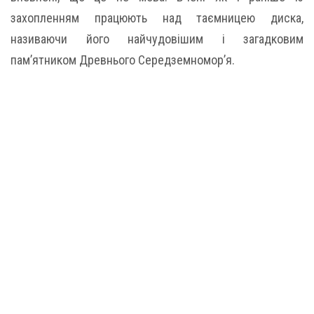
захопленням працюють над таємницею диска,
називаючи його найчудовішим і загадковим
пам’ятником Древнього Середземномор’я.