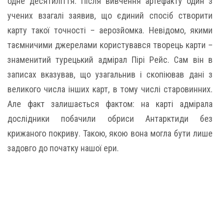
одне десятиліття. Після вивчення артефакту один з
учених взагалі заявив, що єдиний спосіб створити
карту такої точності – аерозйомка. Невідомо, якими
таємничими джерелами користувався творець карти –
знаменитий турецький адмірал Пірі Рейс. Сам він в
записах вказував, що узагальнив і скопіював дані з
великого числа інших карт, в тому числі старовинних.
Але факт залишається фактом: на карті адмірала
дослідники побачили обриси Антарктиди без
крижаного покриву. Такою, якою вона могла бути лише
задовго до початку нашої ери.