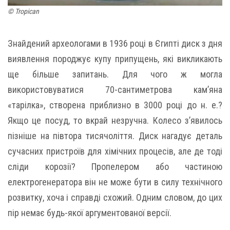
© Tropican
Знайдений археологами в 1936 році в Єгипті диск з дня
виявлення породжує купу припущень, які викликають
ще більше запитань. Для чого ж могла
використовуватися 70-сантиметрова кам’яна
«тарілка», створена приблизно в 3000 році до н. е.?
Якщо це посуд, то вкрай незручна. Колесо з’явилось
пізніше на півтора тисячоліття. Диск нагадує деталь
сучасних пристроїв для хімічних процесів, але де тоді
сліди корозії? Пропелером або частиною
електрогенератора він не може бути в силу технічного
розвитку, хоча і справді схожий. Одним словом, до цих
пір немає будь-якої аргументованої версії.