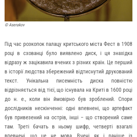
© Aserakov
Під час розкопок палацу критського міста Фест в 1908
році в схованці було виявлено диск, і ця знахідка
відразу ж зацікавила вчених з різних країн. Це перший
в історії людства збережений відтиснутий друкований
текст. Унікальна писемність диска повністю
відрізняється від тієї, що існувала на Криті в 1600 році
до н. е., коли він ймовірно був зроблений. Спори
дослідників нескінченні: одні впевнені, що артефакт
був привезений на острів, інші – що створений саме
там. Треті бачать в ньому шифр, четверті взагалі
впевнені, що це не мова. Вчені як і раніше із