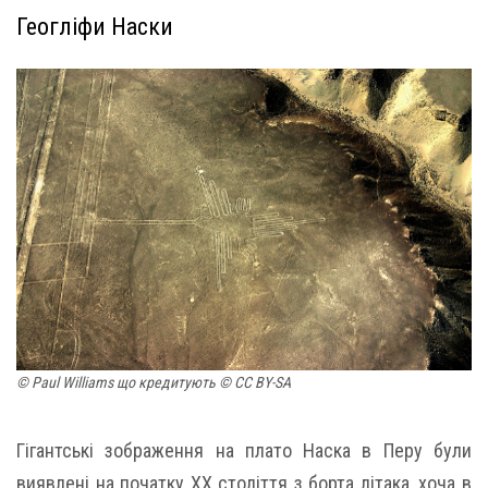
Геогліфи Наски
© Paul Williams що кредитують © CC BY-SA
Гігантські зображення на плато Наска в Перу були
виявлені на початку ХХ століття з борта літака, хоча в