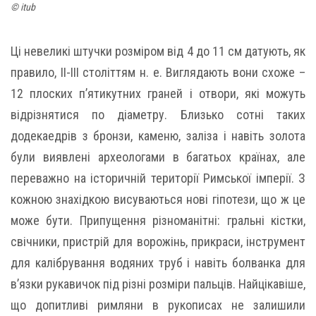
© itub
Ці невеликі штучки розміром від 4 до 11 см датують, як
правило, II-III століттям н. е. Виглядають вони схоже –
12 плоских п’ятикутних граней і отвори, які можуть
відрізнятися по діаметру. Близько сотні таких
додекаедрів з бронзи, каменю, заліза і навіть золота
були виявлені археологами в багатьох країнах, але
переважно на історичній території Римської імперії. З
кожною знахідкою висуваються нові гіпотези, що ж це
може бути. Припущення різноманітні: гральні кістки,
свічники, пристрій для ворожінь, прикраси, інструмент
для калібрування водяних труб і навіть болванка для
в’язки рукавичок під різні розміри пальців. Найцікавіше,
що допитливі римляни в рукописах не залишили