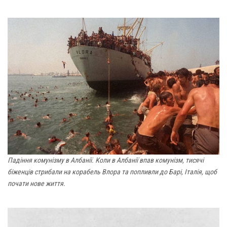
Падіння комунізму в Албанії. Коли в Албанії впав комунізм, тисячі
біженців стрибали на корабель Влора та попливли до Барі, Італія, щоб
почати нове життя.