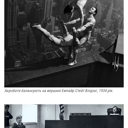
Акробати балансують на вершині Емпайр Стейт Білдінг, 1934 рік.