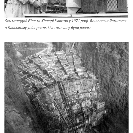
Ось молодий Білл та Хілларі Клінтон у 1971 році. Вони познайомилися
в Єльському університеті і з того часу були разом.