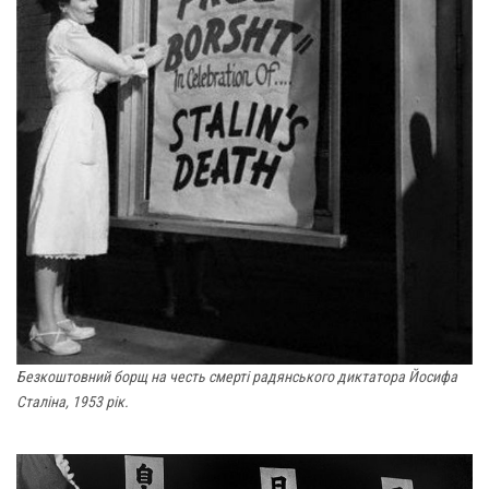
Безкоштовний борщ на честь смерті радянського диктатора Йосифа
Сталіна, 1953 рік.