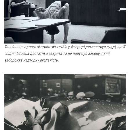
Танцівниця одного зі стриптиз клубів у Флориді демонструє судді, що її
спідня білизна достатньо закрита та не порушує закону, який
забороняв надмірну оголеність.