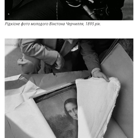
Рідкісне фото молодого Вінстона Черчилля, 1895 рік.