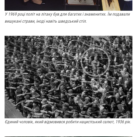
У 1969 році політ на літаку був для багатих і знаменитих. Їм подавали
вишукані страви, іноді навіть шведський стіл.
Єдиний чоловік, який відмовився робити нацистський салют, 1936 рік.