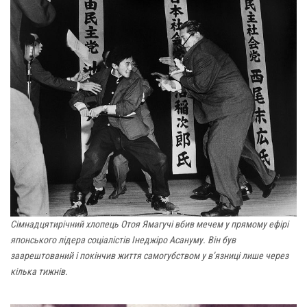
Сімнадцятирічний хлопець Отоя Ямагучі вбив мечем у прямому ефірі
японського лідера соціалістів Інеджіро Асануму. Він був
заарештований і покінчив життя самогубством у в’язниці лише через
кілька тижнів.