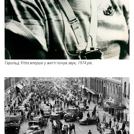
Гарольд Уїтлз вперше у житті почув звук, 1974 рік.