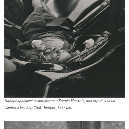
Найпрекрасніше самогубство – Евелін Макхеіл, яка стрибнула на
смерть з Емпайр Стейт Білдінг, 1947 рік.