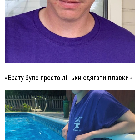
«Брату було просто ліньки одягати плавки»