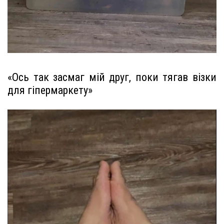
«Ось так засмаг мій друг, поки тягав візки
для гіпермаркету»