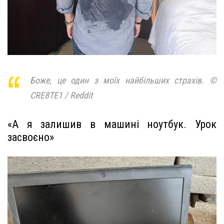
Боже, це один з моїх найбільших страхів. ©
CRE8TE1 / Reddit
«А я залишив в машині ноутбук. Урок
засвоєно»