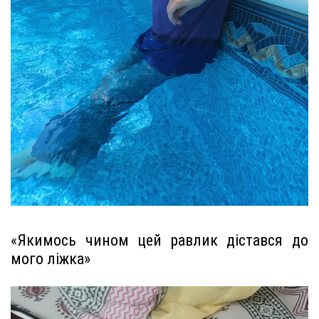
«Якимось чином цей равлик дістався до
мого ліжка»