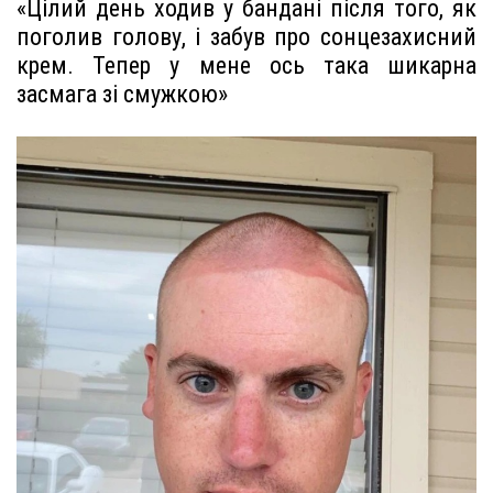
«Цілий день ходив у бандані після того, як
поголив голову, і забув про сонцезахисний
крем. Тепер у мене ось така шикарна
засмага зі смужкою»