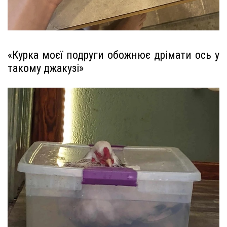
«Курка моєї подруги обожнює дрімати ось у
такому джакузі»