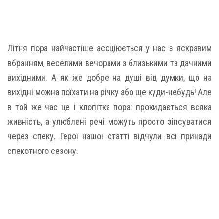
Літня пора найчастіше асоціюється у нас з яскравим
вбранням, веселими вечорами з близькими та дачними
вихідними. А як же добре на душі від думки, що на
вихідні можна поїхати на річку або ще куди-небудь! Але
в той же час це і клопітка пора: прокидається всяка
живність, а улюблені речі можуть просто зіпсуватися
через спеку. Герої нашої статті відчули всі принади
спекотного сезону.