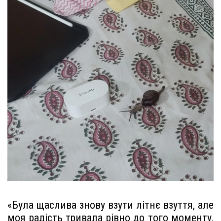
«Була щаслива знову взути літнє взуття, але
моя радість тривала рівно до того моменту,