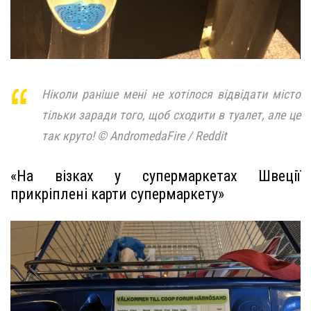
Ніколи раніше мені не хотілося відвідати місто
тільки заради того, щоб сходити в туалет, але це
так круто! © AndromedaFire / Reddit
«На візках у супермаркетах Швеції
прикріплені карти супермаркету»