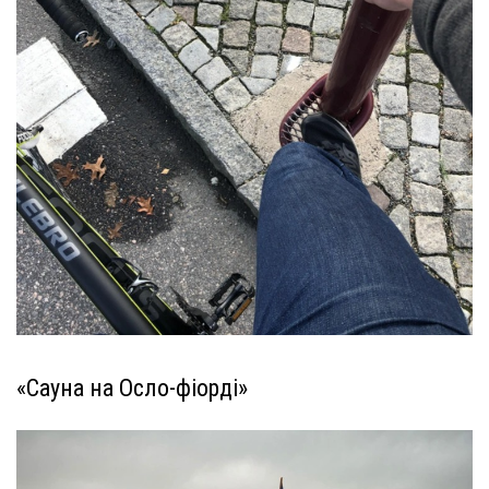
«Сауна на Осло-фіорді»