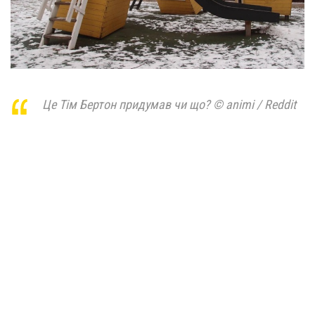
Це Тім Бертон придумав чи що? © animi / Reddit