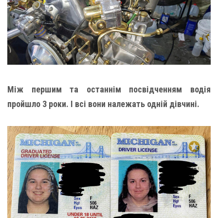
Між першим та останнім посвідченням водія
пройшло 3 роки. І всі вони належать одній дівчині.