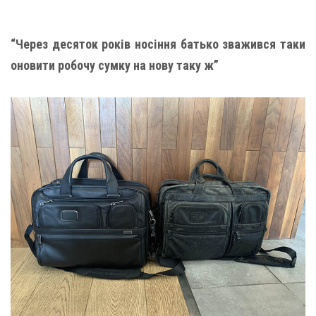
“Через десяток років носіння батько зважився таки
оновити робочу сумку на нову таку ж”