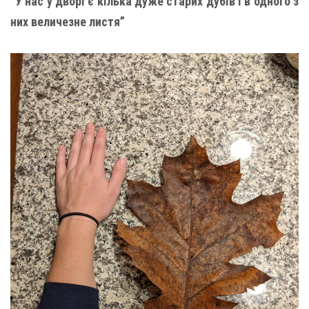
“У нас у дворі є кілька дуже старих дубів і в одного з
них величезне листя”