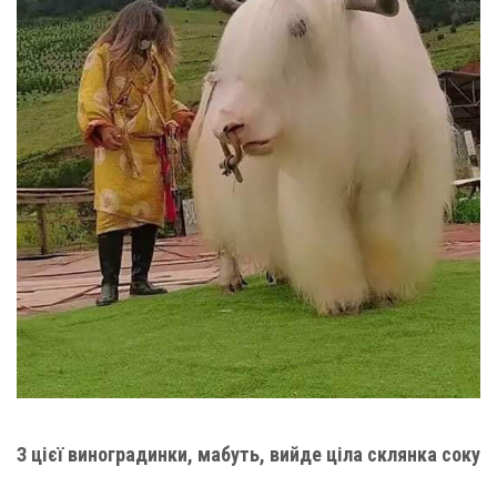
З цієї виноградинки, мабуть, вийде ціла склянка соку