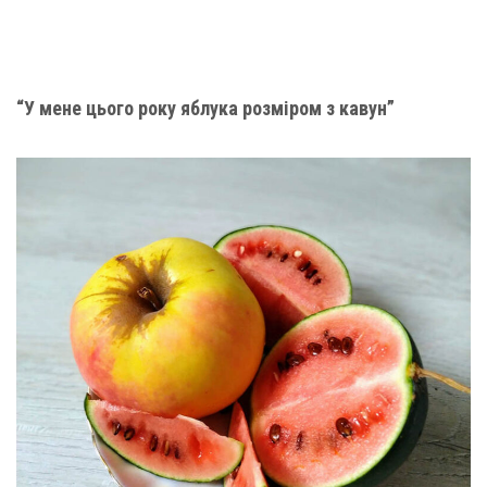
“У мене цього року яблука розміром з кавун”