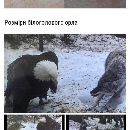
Розміри білоголового орла