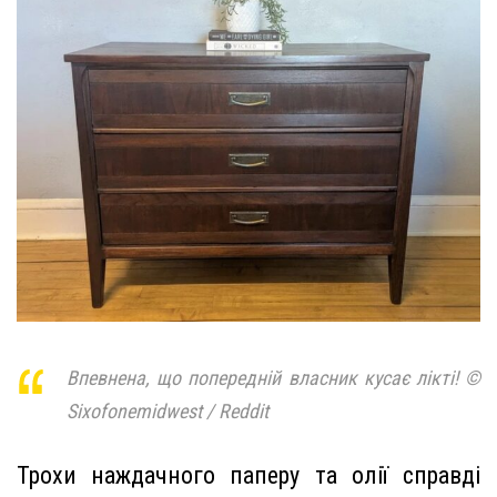
Впевнена, що попередній власник кусає лікті! ©
Sixofonemidwest / Reddit
Трохи наждачного паперу та олії справді