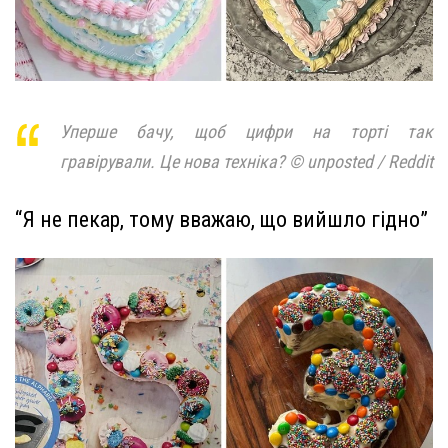
Уперше бачу, щоб цифри на торті так
гравірували. Це нова техніка? © unposted / Reddit
“Я не пекар, тому вважаю, що вийшло гідно”