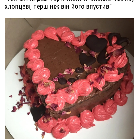
хлопцеві, перш ніж він його впустив”