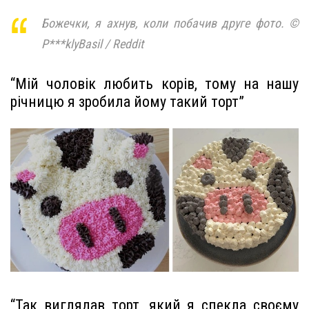
Божечки, я ахнув, коли побачив друге фото. ©
P***klyBasil / Reddit
“Мій чоловік любить корів, тому на нашу
річницю я зробила йому такий торт”
“Так виглядав торт, який я спекла своєму