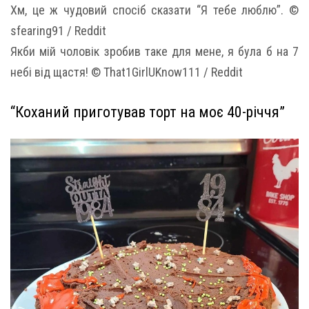
Хм, це ж чудовий спосіб сказати “Я тебе люблю”. ©
sfearing91 / Reddit
Якби мій чоловік зробив таке для мене, я була б на 7
небі від щастя! © That1GirlUKnow111 / Reddit
“Коханий приготував торт на моє 40-річчя”