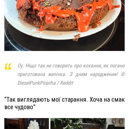
Оу. Ніщо так не говорить про кохання, як погано
приготована випічка. З днем народження! ©
DieselPunkPiranha / Reddit
“Так виглядають мої старання. Хоча на смак
все чудово”