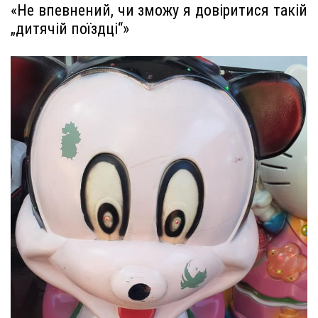
«Не впевнений, чи зможу я довіритися такій
„дитячій поїздці“»