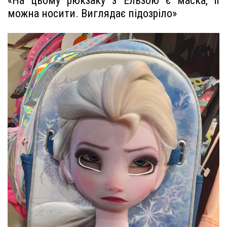
«На цьому рюкзаку з Ельзою є маска, її
можна носити. Виглядає підозріло»