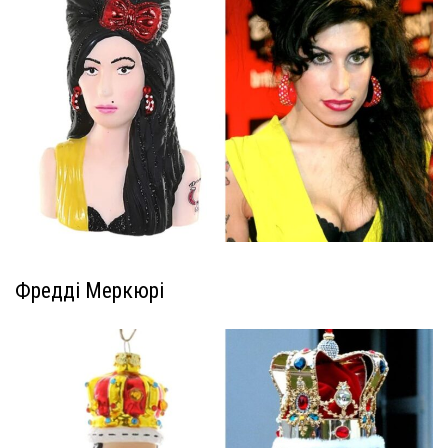
Фредді Меркюрі