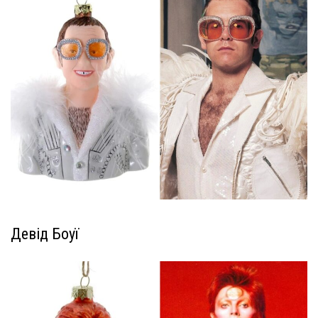
Девід Боуї