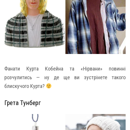
Фанати Курта Кобейна та «Нірвани» повинні
розчулитись — ну де ще ви зустрінете такого
блискучого Курта?
Грета Тунберг