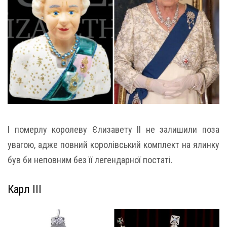
І померлу королеву Єлизавету II не залишили поза
увагою, адже повний королівський комплект на ялинку
був би неповним без її легендарної постаті.
Карл III