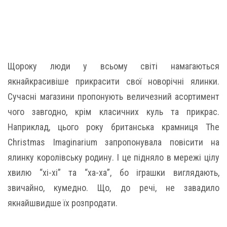
Щороку люди у всьому світі намагаються
якнайкрасивіше прикрасити свої новорічні ялинки.
Сучасні магазини пропонують величезний асортимент
чого завгодно, крім класичних куль та прикрас.
Наприклад, цього року британська крамниця The
Christmas Imaginarium запропонувала повісити на
ялинку королівську родину. І це підняло в мережі цілу
хвилю “хі-хі” та “ха-ха”, бо іграшки виглядають,
звичайно, кумедно. Що, до речі, не завадило
якнайшвидше їх розпродати.