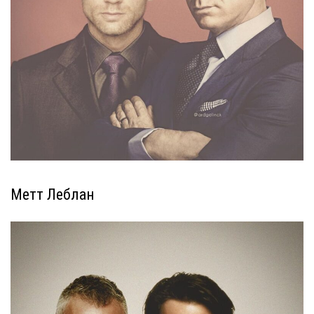
Метт Леблан