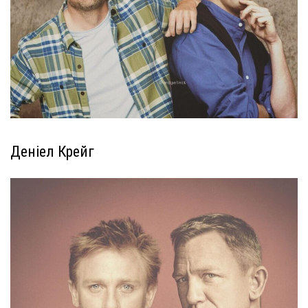
Деніел Крейг