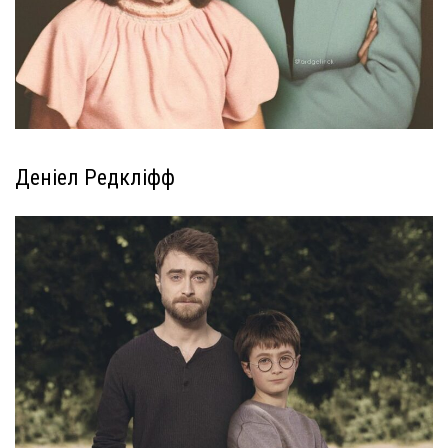
Деніел Редкліфф