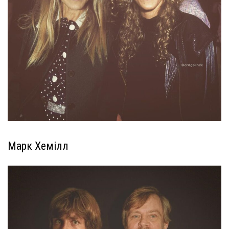
Марк Хемілл