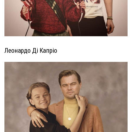
Леонардо Ді Капріо