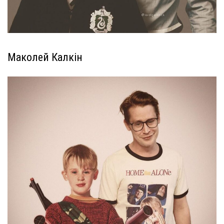
Маколей Калкін