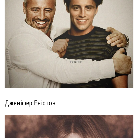
Дженіфер Еністон