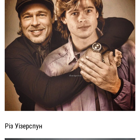
Різ Уізерспун