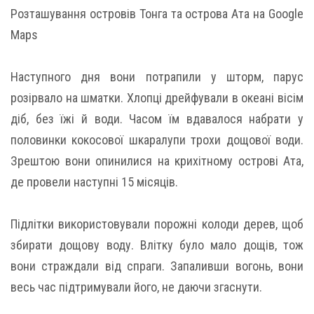
Розташування островів Тонга та острова Ата на Google
Maps
Наступного дня вони потрапили у шторм, парус
розірвало на шматки. Хлопці дрейфували в океані вісім
діб, без їжі й води. Часом їм вдавалося набрати у
половинки кокосової шкаралупи трохи дощової води.
Зрештою вони опинилися на крихітному острові Ата,
де провели наступні 15 місяців.
Підлітки використовували порожні колоди дерев, щоб
збирати дощову воду. Влітку було мало дощів, тож
вони страждали від спраги. Запаливши вогонь, вони
весь час підтримували його, не даючи згаснути.