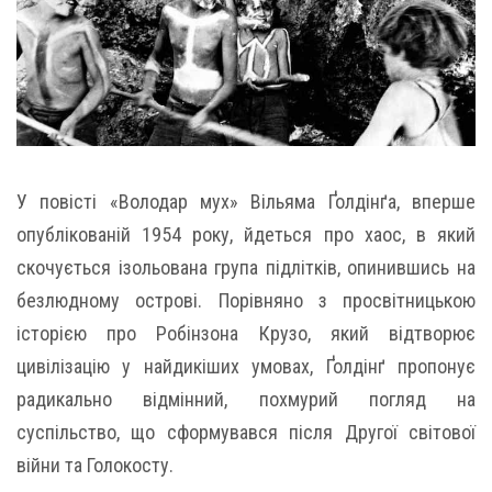
У повісті «Володар мух» Вільяма Ґолдінґа, вперше
опублікованій 1954 року, йдеться про хаос, в який
скочується ізольована група підлітків, опинившись на
безлюдному острові. Порівняно з просвітницькою
історією про Робінзона Крузо, який відтворює
цивілізацію у найдикіших умовах, Ґолдінґ пропонує
радикально відмінний, похмурий погляд на
суспільство, що сформувався після Другої світової
війни та Голокосту.