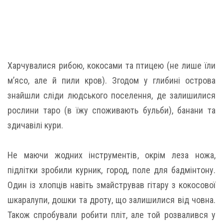
Харчувалися рибою, кокосами та птицею (не лише їли
м’ясо, але й пили кров). Згодом у глибині острова
знайшли сліди людського поселення, де залишилися
рослини таро (в їжу споживають бульби), банани та
здичавілі кури.
Не маючи жодних інструментів, окрім леза ножа,
підлітки зробили курник, город, поле для бадмінтону.
Один із хлопців навіть змайстрував гітару з кокосової
шкаралупи, дошки та дроту, що залишилися від човна.
Також спробували робити пліт, але той розвалився у