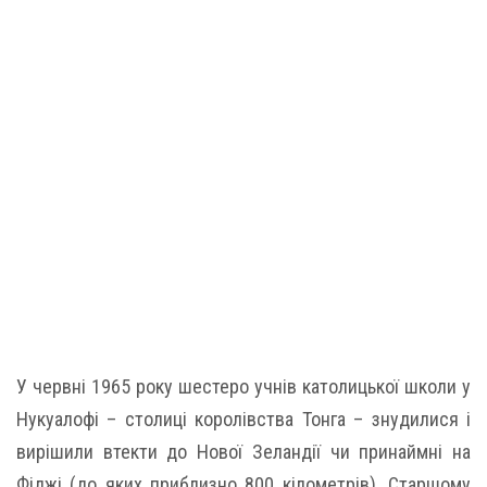
У червні 1965 року шестеро учнів католицької школи у
Нукуалофі – столиці королівства Тонга – знудилися і
вирішили втекти до Нової Зеландії чи принаймні на
Фіджі (до яких приблизно 800 кілометрів). Старшому