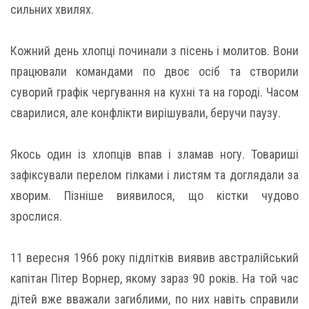
сильних хвилях.
Кожний день хлопці починали з пісень і молитов. Вони
працювали командами по двоє осіб та створили
суворий графік чергування на кухні та на городі. Часом
сварилися, але конфлікти вирішували, беручи паузу.
Якось один із хлопців впав і зламав ногу. Товариші
зафіксували перелом гілками і листям та доглядали за
хворим. Пізніше виявилося, що кістки чудово
зрослися.
11 вересня 1966 року підлітків виявив австралійський
капітан Пітер Ворнер, якому зараз 90 років. На той час
дітей вже вважали загиблими, по них навіть справили