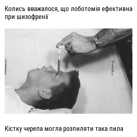
Колись вважалося, що лоботомія ефективна
при шизофренії
Кістку черепа могла розпиляти така пила