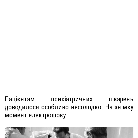
Пацієнтам психіатричних лікарень
доводилося особливо несолодко. На знімку
момент електрошоку