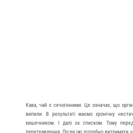
Кава, чай є сечогінними. Це означає, що орга
випили. В результаті маємо хронічну неста
кишечником. І далі за списком. Тому пере
перетравлення. Після їжі потрібно витримати ч