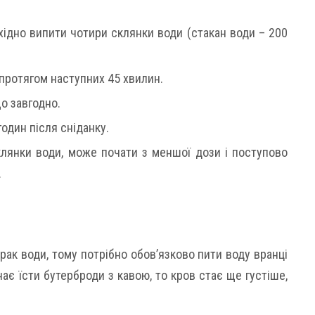
бхідно випити чотири склянки води (стакан води – 200
о протягом наступних 45 хвилин.
що завгодно.
годин після сніданку.
склянки води, може почати з меншої дози і поступово
.
рак води, тому потрібно обов’язково пити воду вранці
є їсти бутерброди з кавою, то кров стає ще густіше,