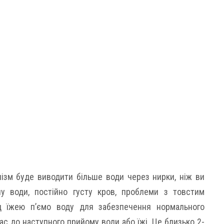
нізм буде виводити більше води через нирки, ніж ви
чу води, постійно густу кров, проблеми з товстим
д їжею п’ємо воду для забезпечення нормального
ас до наступного прийому води або їжі. Це близько 2-