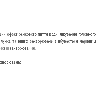
ий ефект ранкового пиття води: лікування головного
шлунка та інших захворювань відбувається чарівним
рйозні захворювання.
ахворювань: