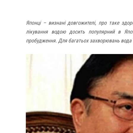
Японці – визнані довгожителі, про таке здор
лікування водою досить популярний в Япон
пробудження. Для багатьох захворювань вода 