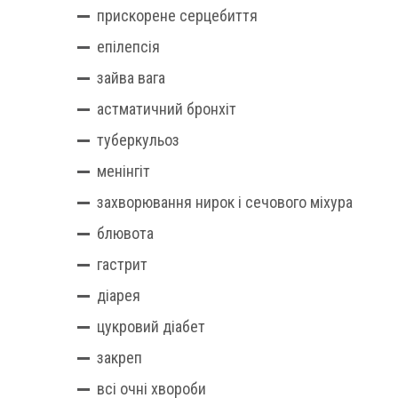
прискорене серцебиття
епілепсія
зайва вага
астматичний бронхіт
туберкульоз
менінгіт
захворювання нирок і сечового міхура
блювота
гастрит
діарея
цукровий діабет
закреп
всі очні хвороби