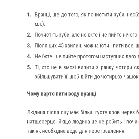
Вранці, ще до того, як почистити зуби, нео
мл.).
Почистіть зуби, але не їжте і не пийте нічог
Після цих 45 хвилин, можна їсти і пити все, 
Не їжте і не пийте протягом наступних двох 
Ті, хто не в змозі випити з ранку чотири 
збільшувати її, щоб дійти до чотирьох чашок
Чому варто пити воду вранці
Людина після сну має більш густу кров через б
натщесерце. Якщо людина це не робить і почина
так як необхідна вода для перетравлення.