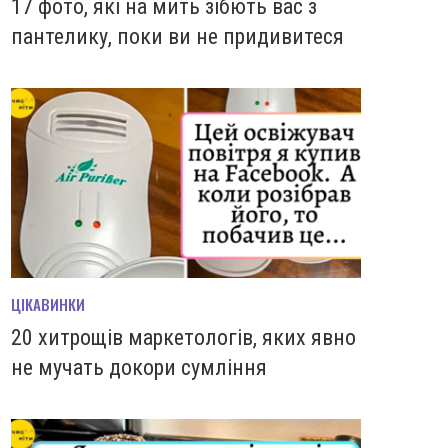
17 фото, які на мить зiбють вас з
пантелику, поки ви не придивитеся
ЦІКАВИНКИ
20 хитрощів маркетологів, яких явно
не мучать докори сумління