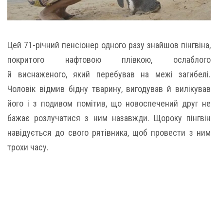
Цей 71-річний пенсіонер одного разу знайшов пінгвіна,
покритого нафтовою плівкою, ослаблого
й виснаженого, який перебував на межі загибелі.
Чоловік відмив бідну тварину, вигодував й вилікував
його і з подивом помітив, що новоспечений друг не
бажає розлучатися з ним назавжди. Щороку пінгвін
навідується до свого рятівника, щоб провести з ним
трохи часу.