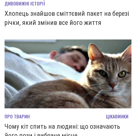
ДИВОВИЖНІ ІСТОРІЇ
Хлопець знайшов сміттєвий пакет на березі
річки, який змінив все його життя
ПРО ТВАРИН
ЦІКАВИНКИ
Чому кіт спить на людині: що означають
його пози і вибране місце