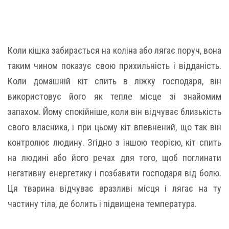
Коли кішка забирається на коліна або лягає поруч, вона
таким чином показує свою прихильність і відданість.
Коли домашній кіт спить в ліжку господаря, він
використовує його як тепле місце зі знайомим
запахом. Йому спокійніше, коли він відчуває близькість
свого власника, і при цьому кіт впевнений, що так він
контролює людину. Згідно з іншою теорією, кіт спить
на людині або його речах для того, щоб поглинати
негативну енергетику і позбавити господаря від болю.
Ця тварина відчуває вразливі місця і лягає на ту
частину тіла, де болить і підвищена температура.