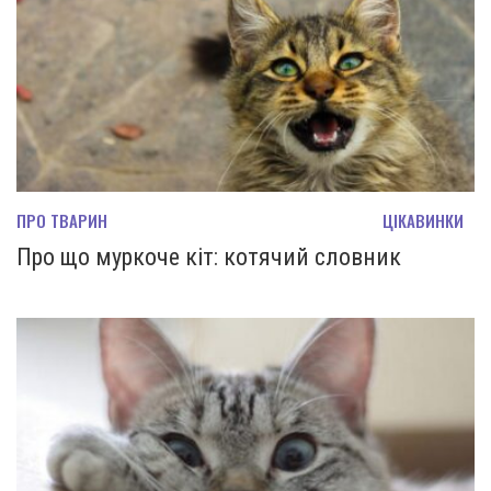
ПРО ТВАРИН
ЦІКАВИНКИ
Про що муркоче кіт: котячий словник