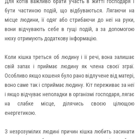
Для котів важливо брати участь в житті господаря і
бути частиною подій, що відбуваються. Лягаючи на
місце людини, її одяг або стрибаючи до неї на руки,
вони відчувають себе в гущі подій, а за допомогою
нюху отримують додаткову інформацію.
Коли кішка треться об людину і її речі, вона залишає
свій запах і приймає людину як члена своєї зграї.
Особливо якщо кошеня було рано відлучене від матері,
воно саме так і сприймає людину. Кіт переживає за неї
і якщо відчуває неполадки в організмі господаря, лягає
на слабке місце, ділячись своєю цілющою
енергетикою.
З незрозумілих людині причин кішка любить засинати