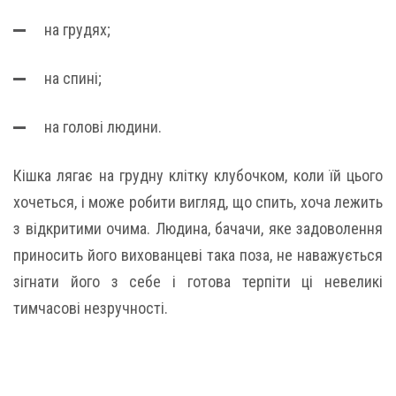
на грудях;
на спині;
на голові людини.
Кішка лягає на грудну клітку клубочком, коли їй цього
хочеться, і може робити вигляд, що спить, хоча лежить
з відкритими очима. Людина, бачачи, яке задоволення
приносить його вихованцеві така поза, не наважується
зігнати його з себе і готова терпіти ці невеликі
тимчасові незручності.