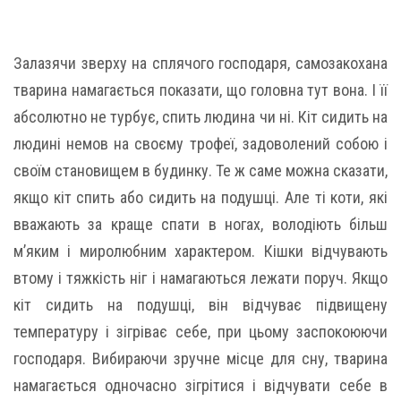
Залазячи зверху на сплячого господаря, самозакохана
тварина намагається показати, що головна тут вона. І її
абсолютно не турбує, спить людина чи ні. Кіт сидить на
людині немов на своєму трофеї, задоволений собою і
своїм становищем в будинку. Те ж саме можна сказати,
якщо кіт спить або сидить на подушці. Але ті коти, які
вважають за краще спати в ногах, володіють більш
м’яким і миролюбним характером. Кішки відчувають
втому і тяжкість ніг і намагаються лежати поруч. Якщо
кіт сидить на подушці, він відчуває підвищену
температуру і зігріває себе, при цьому заспокоюючи
господаря. Вибираючи зручне місце для сну, тварина
намагається одночасно зігрітися і відчувати себе в