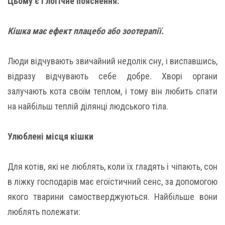
Цьому є і логічне пояснення:
Кішка має ефект плацебо або зоотерапії.
Люди відчувають звичайний недолік сну, і виспавшись,
відразу відчувають себе добре. Хворі органи
залучають кота своїм теплом, і тому він любить спати
на найбільш теплій ділянці людського тіла.
Улюблені місця кішки
Для котів, які не люблять, коли їх гладять і чіпають, сон
в ліжку господарів має егоїстичний сенс, за допомогою
якого тварини самостверджуються. Найбільше вони
люблять полежати: