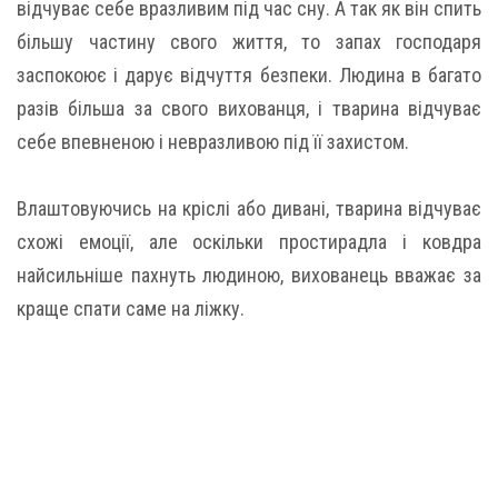
відчуває себе вразливим під час сну. А так як він спить
більшу частину свого життя, то запах господаря
заспокоює і дарує відчуття безпеки. Людина в багато
разів більша за свого вихованця, і тварина відчуває
себе впевненою і невразливою під її захистом.
Влаштовуючись на кріслі або дивані, тварина відчуває
схожі емоції, але оскільки простирадла і ковдра
найсильніше пахнуть людиною, вихованець вважає за
краще спати саме на ліжку.