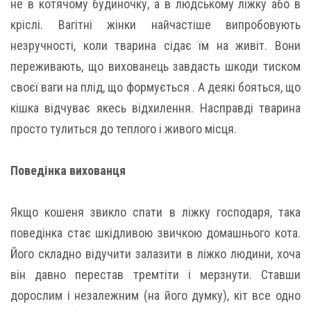
не в котячому будиночку, а в людському ліжку або в
кріслі. Вагітні жінки найчастіше випробовують
незручності, коли тварина сідає їм на живіт. Вони
переживають, що вихованець завдасть шкоди тиском
своєї ваги на плід, що формується . А деякі бояться, що
кішка відчуває якесь відхилення. Насправді тварина
просто тулиться до теплого і живого місця.
Поведінка вихованця
Якщо кошеня звикло спати в ліжку господаря, така
поведінка стає шкідливою звичкою домашнього кота.
Його складно відучити залазити в ліжко людини, хоча
він давно перестав тремтіти і мерзнути. Ставши
дорослим і незалежним (на його думку), кіт все одно