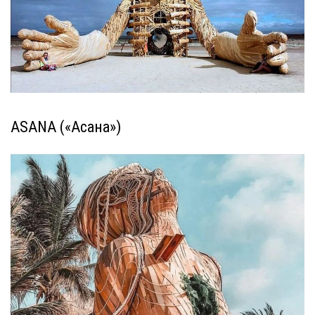
ASANA («Асана»)