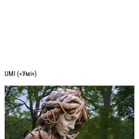
UMI («Умі»)