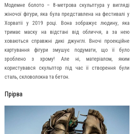
Модемне болото – 8-метрова скульптура у вигляді
жіночої фігури, яка була представлена ​​на фестивалі у
Хорватії у 2019 році. Вона зображує людину, яка
тримає маску на відстані від обличчя, а за нею
ховаються справжні дикі джунглі. Вночі проекційне
картування фігури змушує подумати, що її було
зроблено з хрому! Але ні, матеріалом, яким
користувався скульптор під час її створення були
сталь, скловолокна та бетон.
Прірва