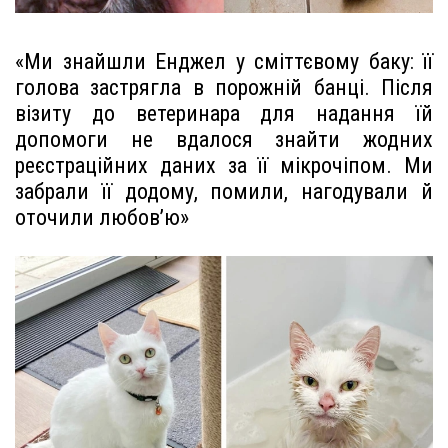
«Ми знайшли Енджел у сміттєвому баку: її
голова застрягла в порожній банці. Після
візиту до ветеринара для надання їй
допомоги не вдалося знайти жодних
реєстраційних даних за її мікрочіпом. Ми
забрали її додому, помили, нагодували й
оточили любов’ю»