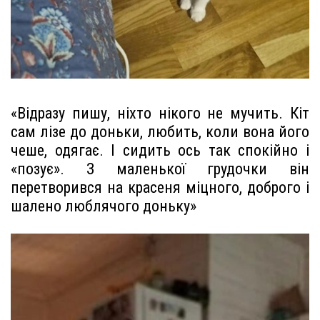
«Відразу пишу, ніхто нікого не мучить. Кіт
сам лізе до доньки, любить, коли вона його
чеше, одягає. І сидить ось так спокійно і
«позує». З маленької грудочки він
перетворився на красеня міцного, доброго і
шалено люблячого доньку»