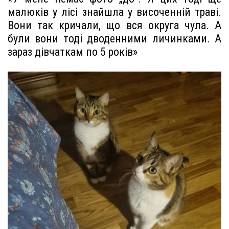
малюків у лісі знайшла у височенній траві.
Вони так кричали, що вся округа чула. А
були вони тоді дводенними личинками. А
зараз дівчаткам по 5 років»