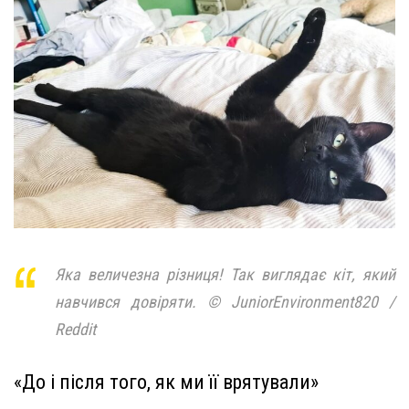
Яка величезна різниця! Так виглядає кіт, який
навчився довіряти. © JuniorEnvironment820 /
Reddit
«До і після того, як ми її врятували»