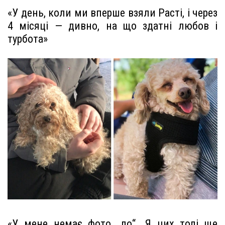
«У день, коли ми вперше взяли Расті, і через
4 місяці — дивно, на що здатні любов і
турбота»
«У мене немає фото „до“. Я цих тоді ще