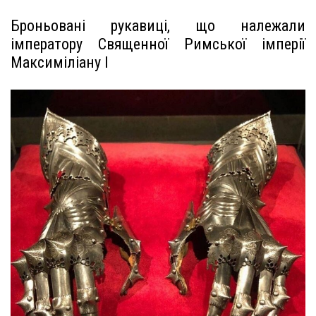
Броньовані рукавиці, що належали
імператору Священної Римської імперії
Максиміліану I