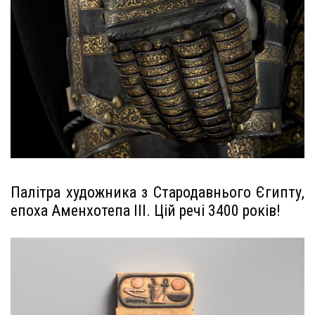
Палітра художника з Стародавнього Єгипту,
епоха Аменхотепа III. Цій речі 3400 років!