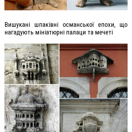
Вишукані шпаківні османської епохи, що
нагадують мініатюрні палаци та мечеті