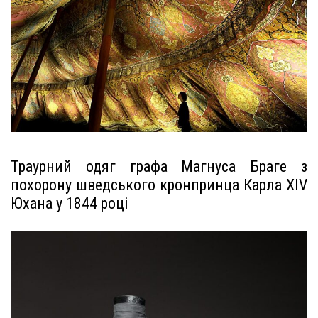
Траурний одяг графа Магнуса Браге з
похорону шведського кронпринца Карла XIV
Юхана у 1844 році