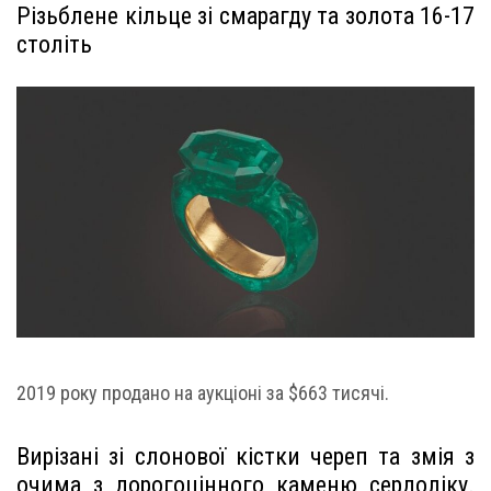
Різьблене кільце зі смарагду та золота 16-17
століть
2019 року продано на аукціоні за $663 тисячі.
Вирізані зі слонової кістки череп та змія з
очима з дорогоцінного каменю сердоліку.