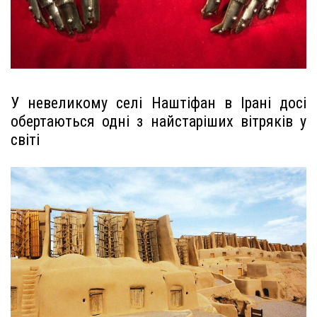
У невеликому селі Наштіфан в Ірані досі
обертаються одні з найстаріших вітряків у
світі