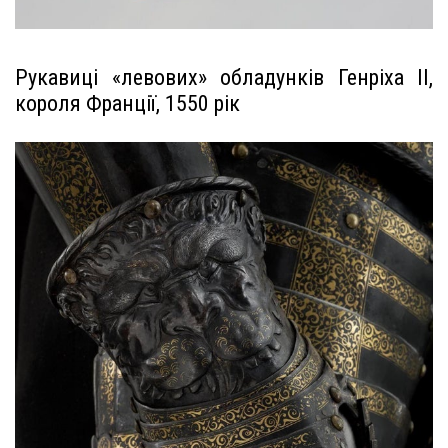
Рукавиці «левових» обладунків Генріха II,
короля Франції, 1550 рік