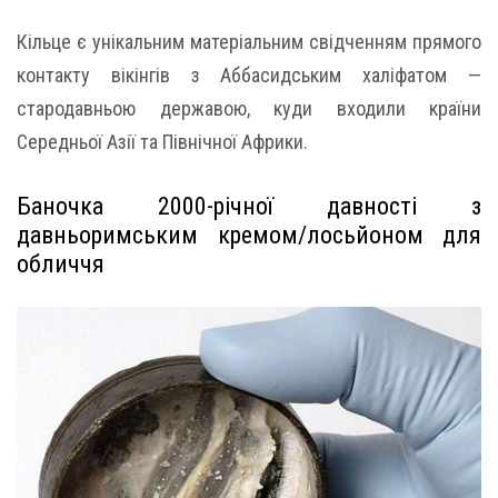
Кільце є унікальним матеріальним свідченням прямого
контакту вікінгів з Аббасидським халіфатом —
стародавньою державою, куди входили країни
Середньої Азії та Північної Африки.
Баночка 2000-річної давності з
давньоримським кремом/лосьйоном для
обличчя