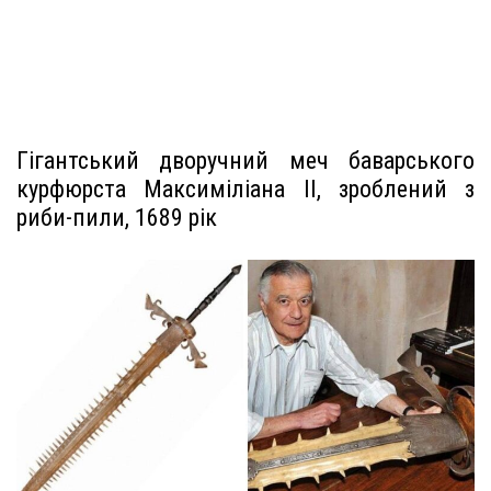
Гігантський дворучний меч баварського
курфюрста Максиміліана II, зроблений з
риби-пили, 1689 рік