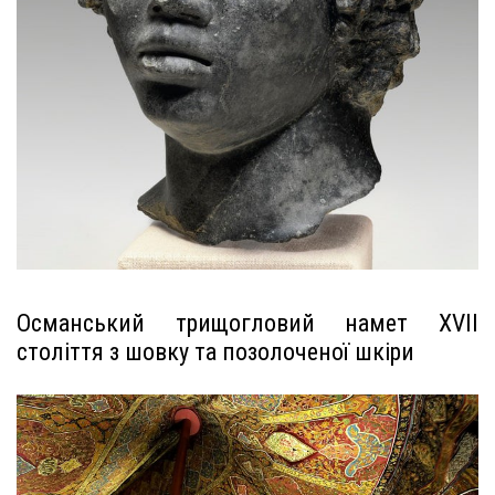
Османський трищогловий намет XVII
століття з шовку та позолоченої шкіри