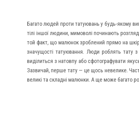
Багато людей проти татуювань у будь-якому виг
тілі іншої людини, мимоволі починають розгляда
той факт, що малюнок зроблений прямо на шкірі
значущості татуювання. Люди роблять тату з
виділиться з натовпу або сфотографувати якусь
Зазвичай, перше тату — це щось невелике. Част
великі та складні малюнки. А ще може багато р