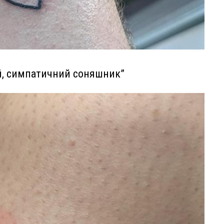
ий, симпатичний соняшник”