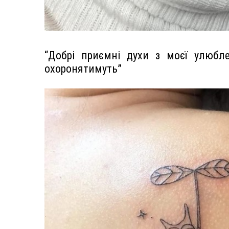
“Добрі приємні духи з моєї улюбле
охоронятимуть”