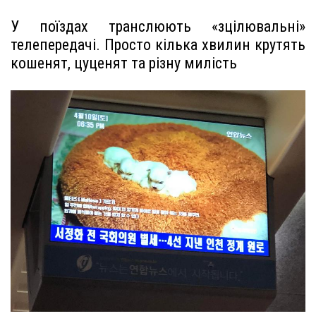
У поїздах транслюють «зцілювальні»
телепередачі. Просто кілька хвилин крутять
кошенят, цуценят та різну милість