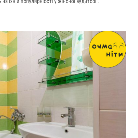
а їхній популярніості у жіночої аудиторії.