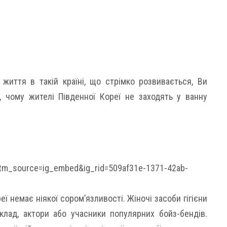
життя в такій країні, що стрімко розвивається, Ви
, чому жителі Південної Кореї не заходять у ванну
tm_source=ig_embed&ig_rid=509af31e-1371-42ab-
ї немає ніякої сором’язливості. Жіночі засоби гігієни
клад, актори або учасники популярних бойз-бендів.