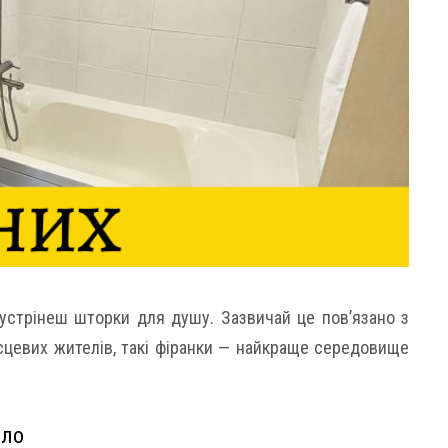
зустрінеш шторки для душу. Зазвичай це пов’язано з
ісцевих жителів, такі фіранки — найкраще середовище
бло