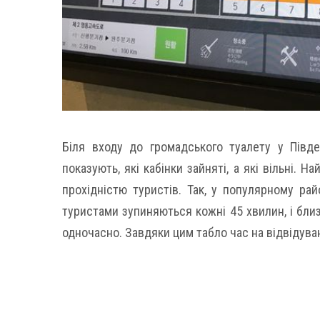
Біля входу до громадського туалету у Півден
показують, які кабінки зайняті, а які вільні. 
прохідністю туристів. Так, у популярному рай
туристами зупиняються кожні 45 хвилин, і бл
одночасно. Завдяки цим табло час на відвідува