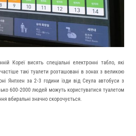
ній Кореї висять спеціальні електронні табло, які
Найчастіше такі туалети розташовані в зонах з великою
оні Янпхен за 2-3 години їзди від Сеула автобуси з
изько 600-2000 людей можуть користуватися туалетом
ння вбиральні значно скорочується.