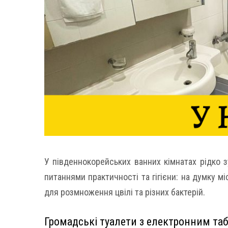
У південнокорейських ванних кімнатах рідко 
питаннями практичності та гігієни: на думку м
для розмноження цвілі та різних бактерій.
Громадські туалети з електронним та