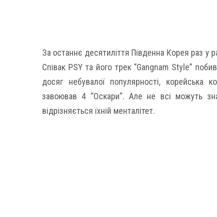
За останнє десятиліття Південна Корея раз у ра
Співак PSY та його трек “Gangnam Style” поби
досяг небувалої популярності, корейська ко
завоював 4 “Оскари”. Але не всі можуть зна
відрізняється їхній менталітет.