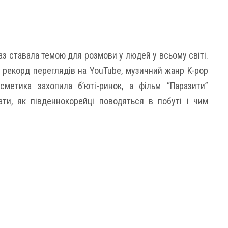
з ставала темою для розмови у людей у ​​всьому світі.
в рекорд переглядів на YouTube, музичний жанр K-pop
сметика захопила б’юті-ринок, а фільм “Паразити”
ти, як південнокорейці поводяться в побуті і чим