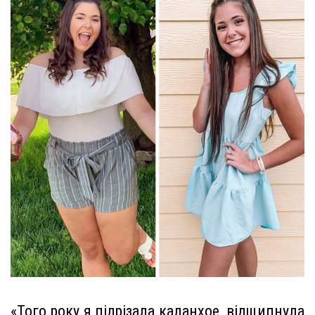
«Того року я підрізала каланхое, відщипнула