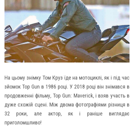
На цьому знімку Том Круз їде на мотоциклі, як і під час
зйомок Top Gun в 1986 році. У 2018 році він знімався в
продовженні фільму, Top Gun: Maverick, і взяв участь в
дуже схожій сцені. Між двома фотографіями різниця в
32 роки, але актор, як і раніше виглядає
приголомшливо!