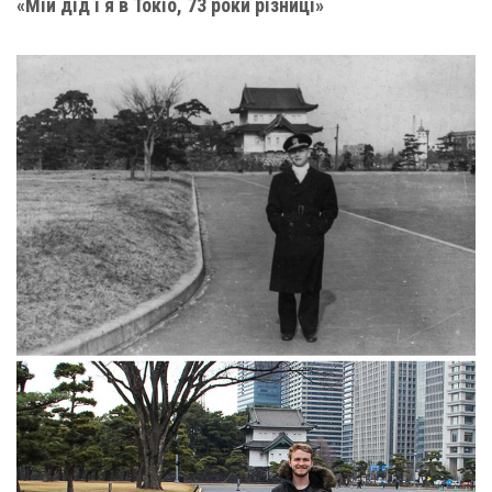
«Мій дід і я в Токіо, 73 роки різниці»