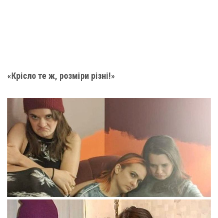
«Крісло те ж, розміри різні!»