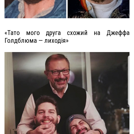
«Тато мого друга схожий на Джеффа
Голдблюма — лиходія»