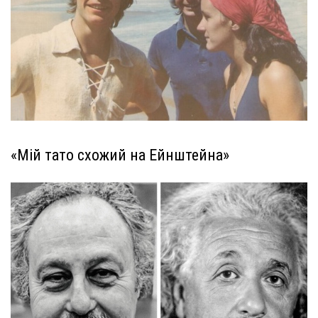
«Мій тато схожий на Ейнштейна»