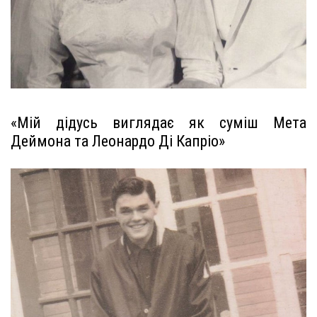
«Мій дідусь виглядає як суміш Мета
Деймона та Леонардо Ді Капріо»