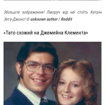
Збільште зображення! Ліворуч від неї стоїть Кетрін
Зета-Джонс!
© unknown author / Reddit
«Тато схожий на Джемейна Клемента»