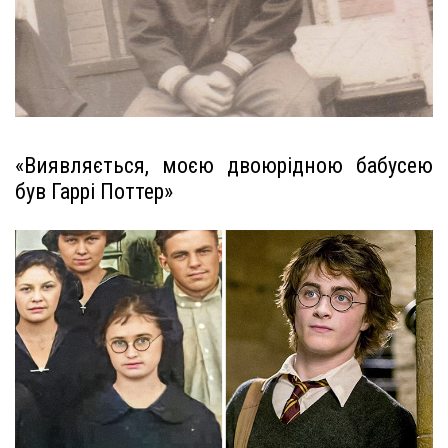
«Виявляється, моєю двоюрідною бабусею
був Гаррі Поттер»