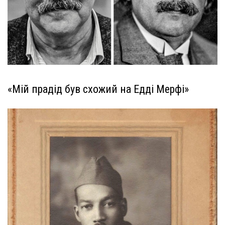
«Мій прадід був схожий на Едді Мерфі»