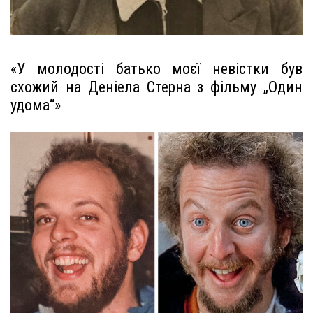
«У молодості батько моєї невістки був
схожий на Деніела Стерна з фільму „Один
удома“»