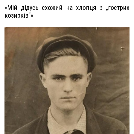
«Мій дідусь схожий на хлопця з „гострих
козирків“»